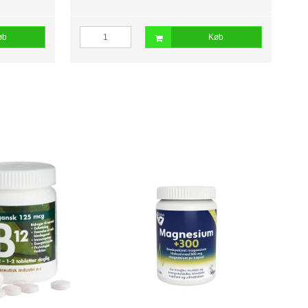
øb
Køb