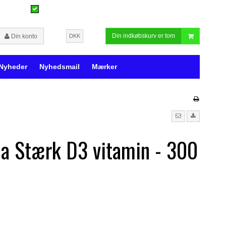
Din indkøbskurv er tom
Din konto
DKK
Nyheder
Nyhedsmail
Mærker
a Stærk D3 vitamin - 300