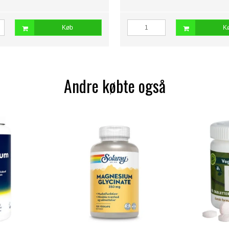
Køb
K
Andre købte også