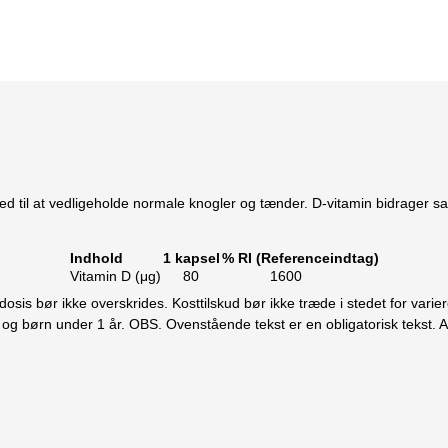
ed til at vedligeholde normale knogler og tænder. D-vitamin bidrager s
Indhold
1 kapsel
% RI (Referenceindtag)
Vitamin D (μg)
80
1600
sis bør ikke overskrides. Kosttilskud bør ikke træde i stedet for vari
og børn under 1 år. OBS. Ovenstående tekst er en obligatorisk tekst. A