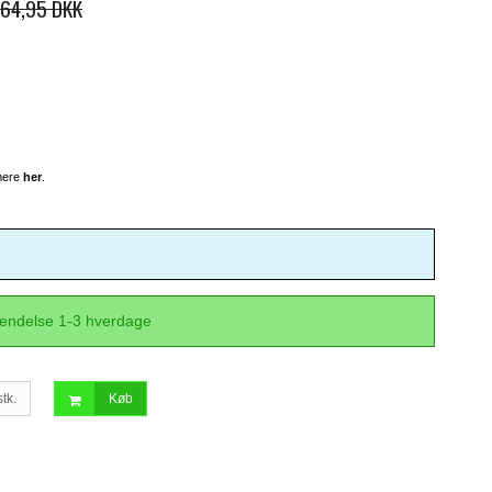
164,95 DKK
 mere
her
.
sendelse 1-3 hverdage
stk.
Køb