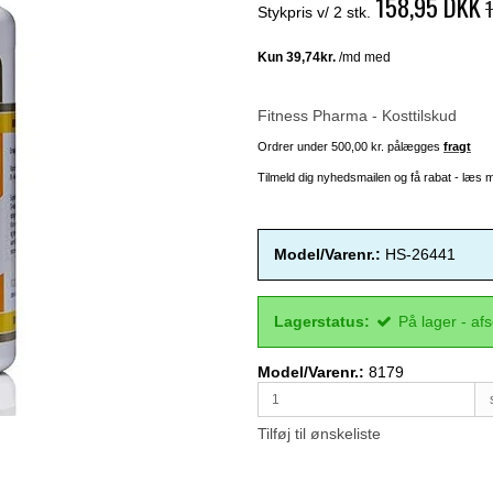
158,95 DKK
Stykpris v/ 2 stk.
Fitness Pharma - Kosttilskud
Ordrer under 500,00 kr. pålægges
fragt
Tilmeld dig nyhedsmailen og få rabat - læs
Model/Varenr.:
HS-26441
Lagerstatus:
På lager - af
Model/Varenr.:
8179
Tilføj til ønskeliste