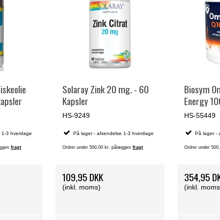
iskeolie
Solaray Zink 20 mg. - 60
Biosym Om
apsler
Kapsler
Energy 10
HS-9249
HS-55449
e 1-3 hverdage
På lager - afsendelse 1-3 hverdage
På lager -
lægges
fragt
Ordrer under 500,00 kr. pålægges
fragt
Ordrer under 500
109,95 DKK
354,95 D
(inkl. moms)
(inkl. moms