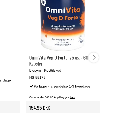
OmniVita Veg D Forte, 75 ug - 60
Bi
Kapsler
ka
Biosym - Kosttilskud
Bi
HS-55178
HS
verdage
På lager - afsendelse 1-3 hverdage
Ordrer under 500,00 kr. pålægges
fragt
Ord
154,95 DKK
13