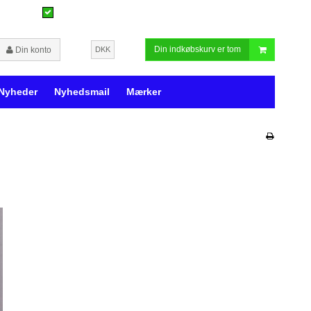
Din indkøbskurv er tom
Din konto
DKK
Nyheder
Nyhedsmail
Mærker