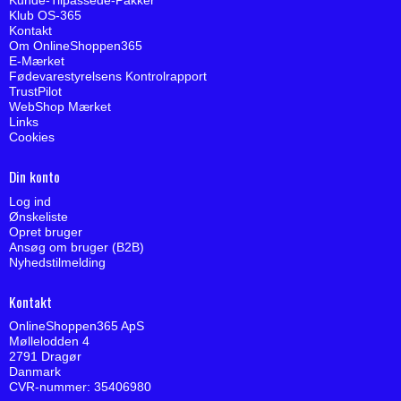
Kunde-Tilpassede-Pakker
Klub OS-365
Kontakt
Om OnlineShoppen365
E-Mærket
Fødevarestyrelsens Kontrolrapport
TrustPilot
WebShop Mærket
Links
Cookies
Din konto
Log ind
Ønskeliste
Opret bruger
Ansøg om bruger (B2B)
Nyhedstilmelding
Kontakt
OnlineShoppen365 ApS
Møllelodden 4
2791 Dragør
Danmark
CVR-nummer: 35406980