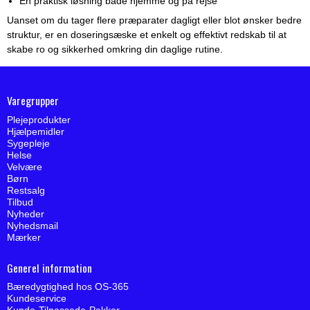
En praktisk løsning både hjemme og på rejse
Uanset om du tager flere præparater dagligt eller blot ønsker bedre
struktur, er en doseringsæske et enkelt og effektivt redskab til at
skabe ro og sikkerhed omkring din daglige rutine.
Varegrupper
Plejeprodukter
Hjælpemidler
Sygepleje
Helse
Velvære
Børn
Restsalg
Tilbud
Nyheder
Nyhedsmail
Mærker
Generel information
Bæredygtighed hos OS-365
Kundeservice