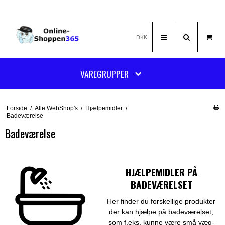
DKK
VAREGRUPPER
Forside
/
Alle WebShop's
/
Hjælpemidler
/
Badeværelse
Badeværelse
HJÆLPEMIDLER PÅ
BADEVÆRELSET
Her finder du forskellige produkter
der kan hjælpe på badeværelset,
som f.eks. kunne være små væg-