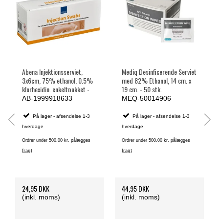
Abena Injektionsserviet,
Mediq Desinficerende Serviet
3x6cm, 75% ethanol, 0.5%
med 82% Ethanol, 14 cm. x
klorhexidin, enkeltpakket -
19 cm. - 50 stk.
100 stk.
AB-1999918633
MEQ-50014906
På lager - afsendelse 1-3
På lager - afsendelse 1-3
hverdage
hverdage
Ordrer under 500,00 kr. pålægges
Ordrer under 500,00 kr. pålægges
fragt
fragt
24,95 DKK
44,95 DKK
(inkl. moms)
(inkl. moms)