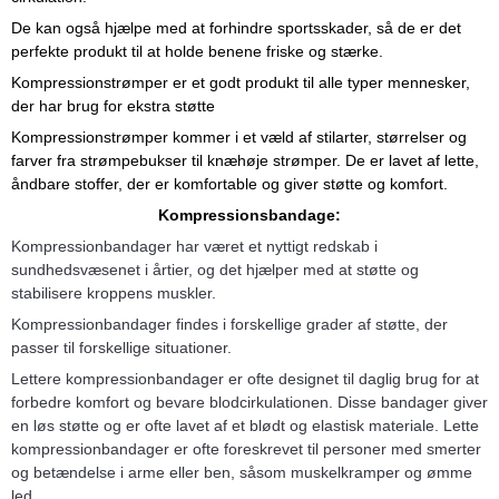
De kan også hjælpe med at forhindre sportsskader, så de er det
perfekte produkt til at holde benene friske og stærke.
Kompressionstrømper er et godt produkt til alle typer mennesker,
der har brug for ekstra støtte
Kompressionstrømper kommer i et væld af stilarter, størrelser og
farver fra strømpebukser til knæhøje strømper. De er lavet af lette,
åndbare stoffer, der er komfortable og giver støtte og komfort.
Kompressionsbandage:
Kompressionbandager har været et nyttigt redskab i
sundhedsvæsenet i årtier, og det hjælper med at støtte og
stabilisere kroppens muskler.
Kompressionbandager findes i forskellige grader af støtte, der
passer til forskellige situationer.
Lettere kompressionbandager er ofte designet til daglig brug for at
forbedre komfort og bevare blodcirkulationen. Disse bandager giver
en løs støtte og er ofte lavet af et blødt og elastisk materiale. Lette
kompressionbandager er ofte foreskrevet til personer med smerter
og betændelse i arme eller ben, såsom muskelkramper og ømme
led.