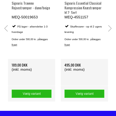
Sigvaris Traveno
Sigvaris Essential Classical
Rejsestrømper - dune/beige
Kompression Knæstrømper
kl.2, Sort
MEQ-50019653
MEQ-4551157
På lager - afsendelse 1-3
Skaffevarer - op til 2 ugers
hverdage
levering
Ordrer under 500,00 kr. pålægges
Ordrer under 500,00 kr. pålægges
fragt
fragt
189,00 DKK
495,00 DKK
(inkl. moms)
(inkl. moms)
Vælg variant
Vælg variant