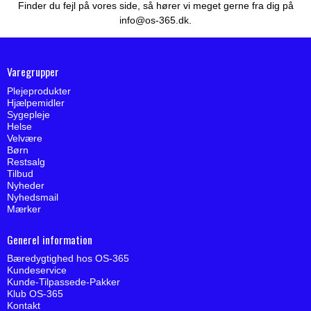
Finder du fejl på vores side, så hører vi meget gerne fra dig på
info@os-365.dk
.
Varegrupper
Plejeprodukter
Hjælpemidler
Sygepleje
Helse
Velvære
Børn
Restsalg
Tilbud
Nyheder
Nyhedsmail
Mærker
Generel information
Bæredygtighed hos OS-365
Kundeservice
Kunde-Tilpassede-Pakker
Klub OS-365
Kontakt