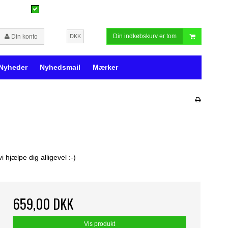
Din indkøbskurv er tom
Din konto
DKK
Nyheder
Nyhedsmail
Mærker
hjælpe dig alligevel :-)
659,00 DKK
Vis produkt