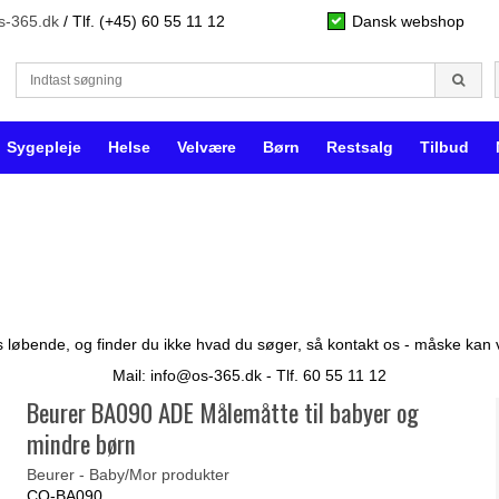
s-365.dk
/ Tlf. (+45) 60 55 11 12
Dansk webshop
Sygepleje
Helse
Velvære
Børn
Restsalg
Tilbud
 løbende, og finder du ikke hvad du søger, så kontakt os - måske kan vi 
Mail: info@os-365.dk - Tlf. 60 55 11 12
Beurer BA090 ADE Målemåtte til babyer og
mindre børn
Beurer - Baby/Mor produkter
CO-BA090