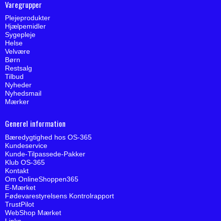
Varegrupper
Plejeprodukter
Hjælpemidler
Sygepleje
Helse
Velvære
Børn
Restsalg
Tilbud
Nyheder
Nyhedsmail
Mærker
Generel information
Bæredygtighed hos OS-365
Kundeservice
Kunde-Tilpassede-Pakker
Klub OS-365
Kontakt
Om OnlineShoppen365
E-Mærket
Fødevarestyrelsens Kontrolrapport
TrustPilot
WebShop Mærket
Links