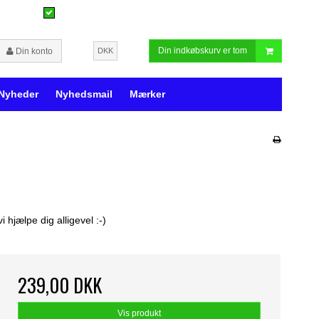
Din indkøbskurv er tom
Din konto
DKK
Nyheder
Nyhedsmail
Mærker
hjælpe dig alligevel :-)
239,00 DKK
Vis produkt