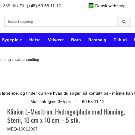
s-365.dk
/ Tlf. (+45) 60 55 11 12
Dansk webshop
Sygepleje
Helse
Velvære
Børn
Restsalg
Tilbud
onning til sårbehandling
 løbende, og finder du ikke hvad du søger, så kontakt os - måske kan vi 
Mail:
info@os-365.dk
- Tlf. 60 55 11 12
Klinion L-Mesitran, Hydrogelplade med Honning,
Steril, 10 cm x 10 cm. - 5 stk.
MEQ-10012967