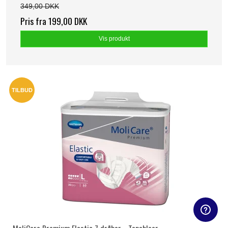
349,00 DKK
Pris fra
199,00 DKK
Vis produkt
TILBUD
MoliCare Premium Elastic 7 dråber - Tapebleer