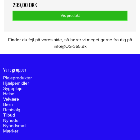
299,00 DKK
Vis produkt
Finder du fejl på vores side, så hører vi meget gerne fra dig på
info@OS-365.dk
Varegrupper
Plejeprodukter
Hjælpemidler
Sygepleje
Helse
Velvære
Børn
Restsalg
Tilbud
Nyheder
Nyhedsmail
Mærker