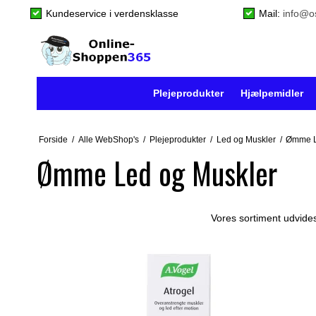
Kundeservice i verdensklasse
Mail:
info@o
Plejeprodukter
Hjælpemidler
Forside
/
Alle WebShop's
/
Plejeprodukter
/
Led og Muskler
/
Ømme L
Ømme Led og Muskler
Vores sortiment udvides