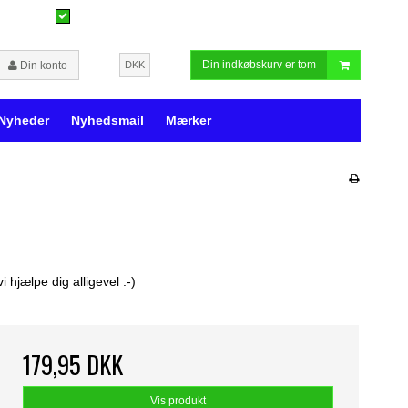
Din indkøbskurv er tom
Din konto
DKK
Nyheder
Nyhedsmail
Mærker
hjælpe dig alligevel :-)
179,95 DKK
Vis produkt