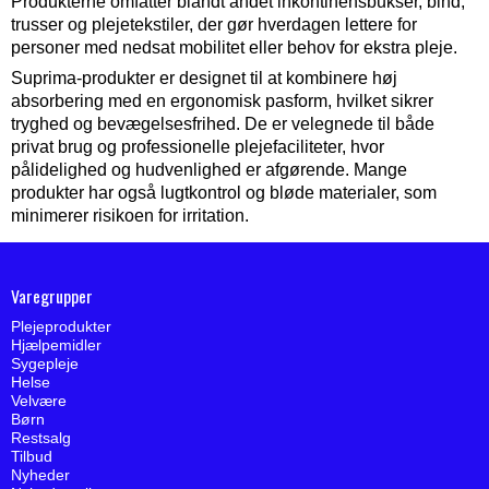
Produkterne omfatter blandt andet inkontinensbukser, bind,
trusser og plejetekstiler, der gør hverdagen lettere for
personer med nedsat mobilitet eller behov for ekstra pleje.
Suprima-produkter er designet til at kombinere høj
absorbering med en ergonomisk pasform, hvilket sikrer
tryghed og bevægelsesfrihed. De er velegnede til både
privat brug og professionelle plejefaciliteter, hvor
pålidelighed og hudvenlighed er afgørende. Mange
produkter har også lugtkontrol og bløde materialer, som
minimerer risikoen for irritation.
Varegrupper
Plejeprodukter
Hjælpemidler
Sygepleje
Helse
Velvære
Børn
Restsalg
Tilbud
Nyheder