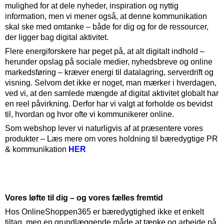
mulighed for at dele nyheder, inspiration og nyttig
information, men vi mener også, at denne kommunikation
skal ske med omtanke – både for dig og for de ressourcer,
der ligger bag digital aktivitet.
Flere energiforskere har peget på, at alt digitalt indhold –
herunder opslag på sociale medier, nyhedsbreve og online
markedsføring – kræver energi til datalagring, serverdrift og
visning. Selvom det ikke er noget, man mærker i hverdagen,
ved vi, at den samlede mængde af digital aktivitet globalt har
en reel påvirkning. Derfor har vi valgt at forholde os bevidst
til, hvordan og hvor ofte vi kommunikerer online.
Som webshop lever vi naturligvis af at præsentere vores
produkter – Læs mere om vores holdning til bæredygtige PR
& kommunikation
HER
Vores løfte til dig – og vores fælles fremtid
Hos OnlineShoppen365 er bæredygtighed ikke et enkelt
tiltag, men en grundlæggende måde at tænke og arbejde på.