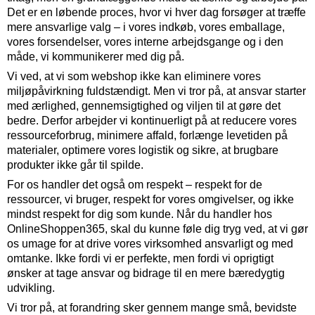
Det er en løbende proces, hvor vi hver dag forsøger at træffe
mere ansvarlige valg – i vores indkøb, vores emballage,
vores forsendelser, vores interne arbejdsgange og i den
måde, vi kommunikerer med dig på.
Vi ved, at vi som webshop ikke kan eliminere vores
miljøpåvirkning fuldstændigt. Men vi tror på, at ansvar starter
med ærlighed, gennemsigtighed og viljen til at gøre det
bedre. Derfor arbejder vi kontinuerligt på at reducere vores
ressourceforbrug, minimere affald, forlænge levetiden på
materialer, optimere vores logistik og sikre, at brugbare
produkter ikke går til spilde.
For os handler det også om respekt – respekt for de
ressourcer, vi bruger, respekt for vores omgivelser, og ikke
mindst respekt for dig som kunde. Når du handler hos
OnlineShoppen365, skal du kunne føle dig tryg ved, at vi gør
os umage for at drive vores virksomhed ansvarligt og med
omtanke. Ikke fordi vi er perfekte, men fordi vi oprigtigt
ønsker at tage ansvar og bidrage til en mere bæredygtig
udvikling.
Vi tror på, at forandring sker gennem mange små, bevidste