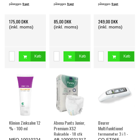
pålægges
fragt
pålægges
fragt
pålægges
fragt
175,00 DKK
85,00 DKK
249,00 DKK
(inkl. moms)
(inkl. moms)
(inkl. moms)
Køb
Køb
Køb
Klinion Zinksalve 12
Abena Pants Junior,
Beurer
% - 100 ml
Premium XS2
Multifunktionel
Bukseble - 18 stk.
termometer 3 i 1 -
Bedst i Test
MEQ-10010224
AB-1000021317
CO-FT065