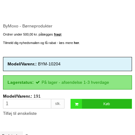
ByMoxo - Børneprodukter
Ordrer under 500,00 kr. pålægges
fragt
Tilmeld dig nyhedsmailen og få rabat - læs mere
her
.
Model/Varenr.:
BYM-10204
Lagerstatus:
På lager - afsendelse 1-3 hverdage
Model/Varenr.:
191
stk.
Køb
Tilføj til ønskeliste