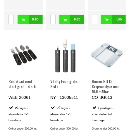
Køb
Køb
Køb
Bestiksæt med
Vitility Foamgribs -
Beurer BG 13
stort greb - 4 stk.
8 stk.
Kropsanalyse med
BMI måling
WEB-20061
NYT-13005511
CO-BG013
På lager -
På lager -
Fjernlager -
afsendelse 1-3
afsendelse 1-3
afsendelse 2-4
hverdage
hverdage
hverdage
Ordrer under 500,00 kr.
Ordrer under 500,00 kr.
Ordrer under 500,00 kr.