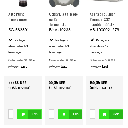
Auto Pump
Oopsy Digital Bade
Abena Slip Junior,
Penispumpe
og Rum
Premium XS2
Termometer
Tapeble - 32 stk.
Flodhest
SG-582891
BYM-10233
AB-1000021279
På lager -
På lager -
På lager -
afsendelse 1-3
afsendelse 1-3
afsendelse 1-3
hverdage
hverdage
hverdage
Ordrer under 500,00 kr.
Ordrer under 500,00 kr.
Ordrer under 500,00 kr.
pålægges
fragt
pålægges
fragt
pålægges
fragt
399,00 DKK
99,95 DKK
169,95 DKK
(inkl. moms)
(inkl. moms)
(inkl. moms)
Køb
Køb
Køb