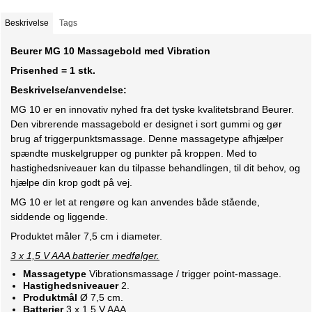
Beskrivelse
Tags
Beurer MG 10 Massagebold med Vibration
Prisenhed = 1 stk.
Beskrivelse/anvendelse:
MG 10 er en innovativ nyhed fra det tyske kvalitetsbrand Beurer.
Den vibrerende massagebold er designet i sort gummi og gør
brug af triggerpunktsmassage. Denne massagetype afhjælper
spændte muskelgrupper og punkter på kroppen. Med to
hastighedsniveauer kan du tilpasse behandlingen, til dit behov, og
hjælpe din krop godt på vej.
MG 10 er let at rengøre og kan anvendes både stående,
siddende og liggende.
Produktet måler 7,5 cm i diameter.
3 x 1,5 V AAA batterier medfølger.
Massagetype
Vibrationsmassage / trigger point-massage.
Hastighedsniveauer
2.
Produktmål
Ø 7,5 cm.
Batterier
3 x 1,5 V AAA.