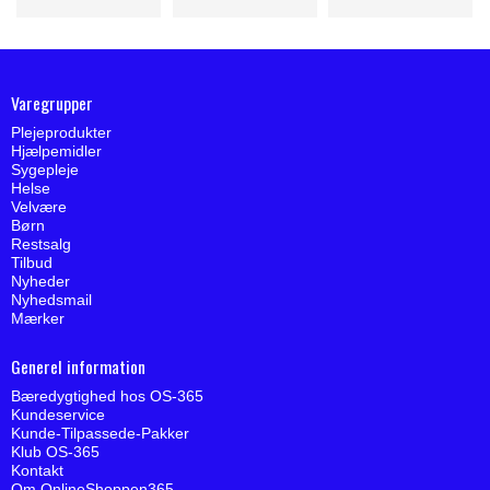
Varegrupper
Plejeprodukter
Hjælpemidler
Sygepleje
Helse
Velvære
Børn
Restsalg
Tilbud
Nyheder
Nyhedsmail
Mærker
Generel information
Bæredygtighed hos OS-365
Kundeservice
Kunde-Tilpassede-Pakker
Klub OS-365
Kontakt
Om OnlineShoppen365