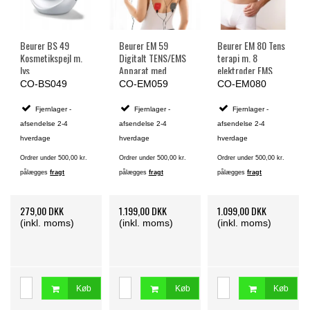
Beurer BS 49
Beurer EM 59
Beurer EM 80 Tens
Kosmetikspejl m.
Digitalt TENS/EMS
terapi m. 8
lys
Apparat med
elektroder EMS
Varmefunktion
CO-BS049
CO-EM059
CO-EM080
Fjernlager -
Fjernlager -
Fjernlager -
afsendelse 2-4
afsendelse 2-4
afsendelse 2-4
hverdage
hverdage
hverdage
Ordrer under 500,00 kr.
Ordrer under 500,00 kr.
Ordrer under 500,00 kr.
pålægges
fragt
pålægges
fragt
pålægges
fragt
279,00 DKK
1.199,00 DKK
1.099,00 DKK
(inkl. moms)
(inkl. moms)
(inkl. moms)
Køb
Køb
Køb