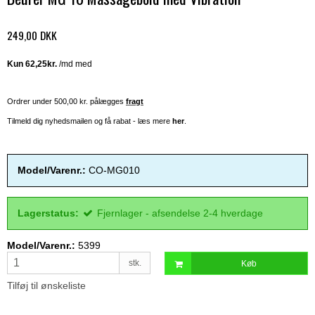
249,00 DKK
Ordrer under 500,00 kr. pålægges
fragt
Tilmeld dig nyhedsmailen og få rabat - læs mere
her
.
Model/Varenr.:
CO-MG010
Lagerstatus:
Fjernlager - afsendelse 2-4 hverdage
Model/Varenr.:
5399
stk.
Køb
Tilføj til ønskeliste