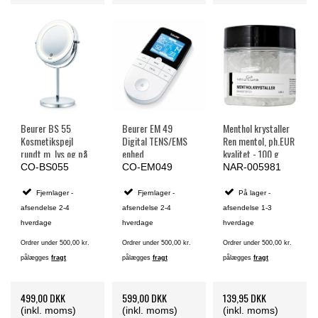
Beurer BS 55
Beurer EM 49
Menthol krystaller
Kosmetikspejl
Digital TENS/EMS
Ren mentol, ph.EUR
rundt m. lys og på
enhed
kvalitet - 100 g.
høj fod
CO-BS055
CO-EM049
NAR-005981
Fjernlager -
Fjernlager -
På lager -
afsendelse 2-4
afsendelse 2-4
afsendelse 1-3
hverdage
hverdage
hverdage
Ordrer under 500,00 kr.
Ordrer under 500,00 kr.
Ordrer under 500,00 kr.
pålægges
fragt
pålægges
fragt
pålægges
fragt
499,00 DKK
599,00 DKK
139,95 DKK
(inkl. moms)
(inkl. moms)
(inkl. moms)