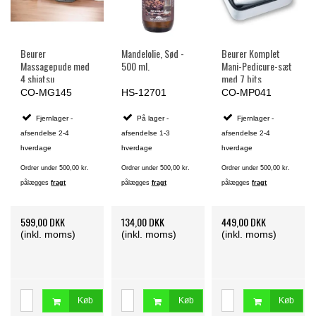
Beurer
Mandelolie, Sød -
Beurer Komplet
Massagepude med
500 ml.
Mani-Pedicure-sæt
4 shiatsu
med 7 bits
massagehoveder
CO-MG145
HS-12701
CO-MP041
og Varme
Fjernlager -
På lager -
Fjernlager -
afsendelse 2-4
afsendelse 1-3
afsendelse 2-4
hverdage
hverdage
hverdage
Ordrer under 500,00 kr.
Ordrer under 500,00 kr.
Ordrer under 500,00 kr.
pålægges
fragt
pålægges
fragt
pålægges
fragt
599,00 DKK
134,00 DKK
449,00 DKK
(inkl. moms)
(inkl. moms)
(inkl. moms)
Køb
Køb
Køb