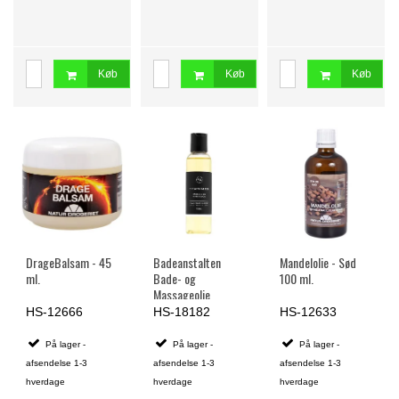
Køb
Køb
Køb
DrageBalsam - 45
Badeanstalten
Mandelolie - Sød
ml.
Bade- og
100 ml.
Massageolie
Stimulerende
HS-12666
HS-18182
HS-12633
Ingefær - 150 ml
På lager -
På lager -
På lager -
afsendelse 1-3
afsendelse 1-3
afsendelse 1-3
hverdage
hverdage
hverdage