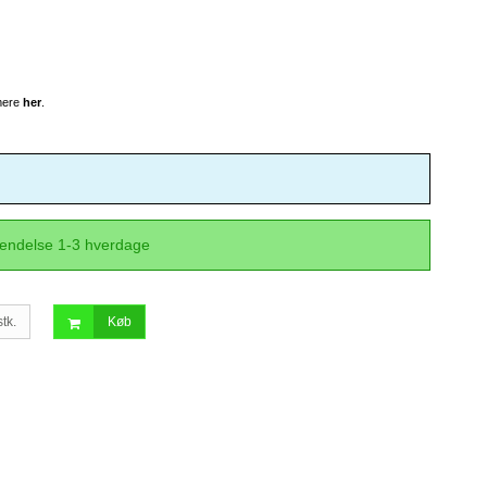
 mere
her
.
sendelse 1-3 hverdage
stk.
Køb