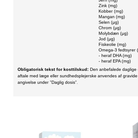
Zink (mg)
Kobber (mg)
Mangan (mg)
Selen (μg)
Chrom (μg)
Molybdæn (μg)
Jod (μg)
Fiskeolie (mg)
Omega-3 fedtsyrer 
- heraf DHA (mg)
- heraf EPA (mg)
Obligatorisk tekst for kosttilskud:
Den anbefalede daglige do
aftale med læge eller sundhedsplejerske anvendes af gravide 
angivelse under ”Daglig dosis”.