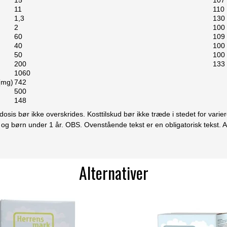
11
110
1,3
130
2
100
60
109
40
100
50
100
200
133
1060
(mg)
742
500
148
sis bør ikke overskrides. Kosttilskud bør ikke træde i stedet for vari
og børn under 1 år. OBS. Ovenstående tekst er en obligatorisk tekst. A
Alternativer