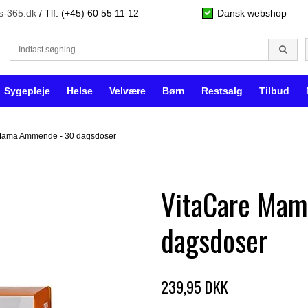
s-365.dk
/ Tlf. (+45) 60 55 11 12
Dansk webshop
Sygepleje
Helse
Velvære
Børn
Restsalg
Tilbud
Mama Ammende - 30 dagsdoser
VitaCare Ma
dagsdoser
239,95 DKK