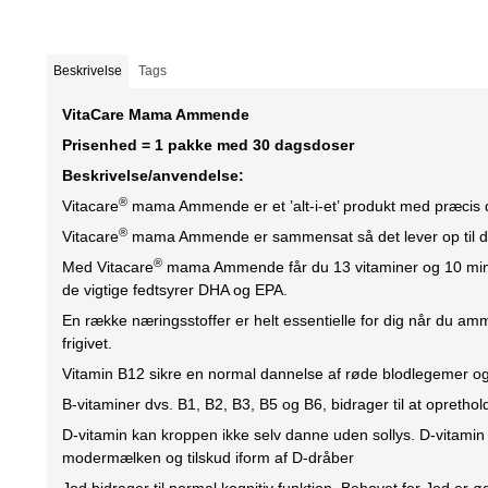
Beskrivelse
Tags
VitaCare Mama Ammende
Prisenhed = 1 pakke med 30 dagsdoser
Beskrivelse/anvendelse:
®
Vitacare
mama Ammende er et ’alt-i-et’ produkt med præcis de
®
Vitacare
mama Ammende er sammensat så det lever op til de
®
Med Vitacare
mama Ammende får du 13 vitaminer og 10 mine
de vigtige fedtsyrer DHA og EPA.
En række næringsstoffer er helt essentielle for dig når du amm
frigivet.
Vitamin B12 sikre en normal dannelse af røde blodlegemer og 
B-vitaminer dvs. B1, B2, B3, B5 og B6, bidrager til at oprethold
D-vitamin kan kroppen ikke selv danne uden sollys. D-vitamin 
modermælken og tilskud iform af D-dråber
Jod bidrager til normal kognitiv funktion. Behovet for Jod er