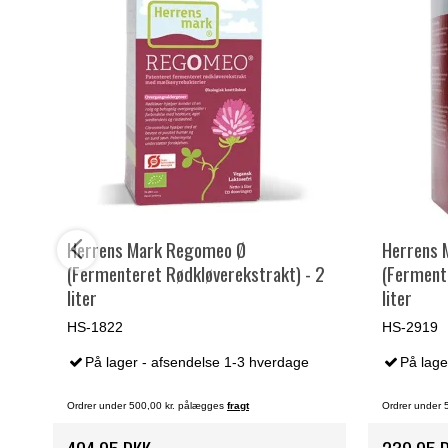
Herrens Mark Regomeo Ø
Herrens 
(Fermenteret Rødkløverekstrakt) - 2
(Fermente
liter
liter
HS-1822
HS-2919
På lager - afsendelse 1-3 hverdage
På lage
Ordrer under 500,00 kr. pålægges
fragt
Ordrer under 