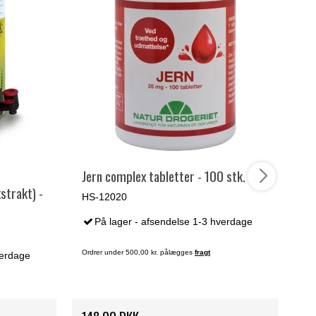
Jern complex tabletter - 100 stk.
La
trakt) -
HS-12020
HS
På lager - afsendelse 1-3 hverdage
Ordrer under 500,00 kr. pålægges
fragt
Ord
verdage