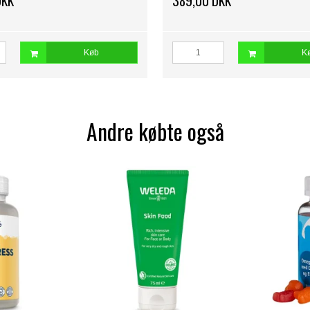
DKK
389,00 DKK
Køb
K
Andre købte også