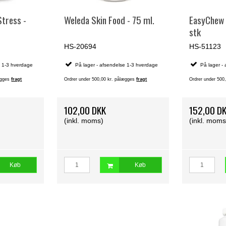
tress -
Weleda Skin Food - 75 ml.
EasyChew
stk
HS-20694
HS-51123
e 1-3 hverdage
På lager - afsendelse 1-3 hverdage
På lager -
lægges
fragt
Ordrer under 500,00 kr. pålægges
fragt
Ordrer under 500
102,00 DKK
152,00 D
(inkl. moms)
(inkl. moms
Køb
Køb