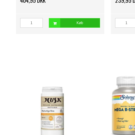
404,95 DKK
239,95 
Køb