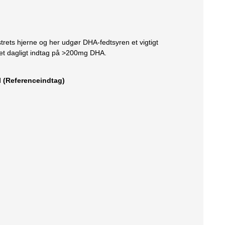
trets hjerne og her udgør DHA-fedtsyren et vigtigt
d et dagligt indtag på >200mg DHA.
I (Referenceindtag)