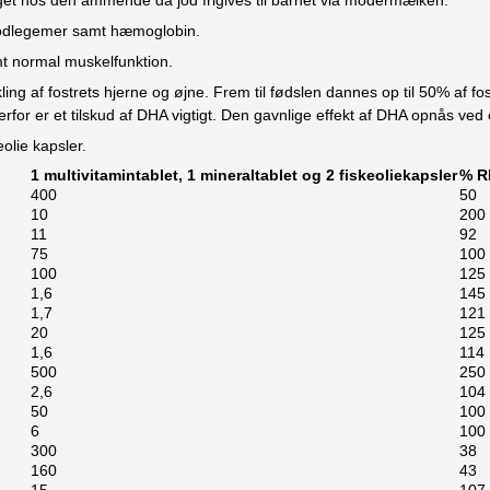
 blodlegemer samt hæmoglobin.
mt normal muskelfunktion.
g af fostrets hjerne og øjne. Frem til fødslen dannes op til 50% af fos
rfor er et tilskud af DHA vigtigt. Den gavnlige effekt af DHA opnås ve
eolie kapsler.
1 multivitamintablet, 1 mineraltablet og 2 fiskeoliekapsler
% R
400
50
10
200
11
92
75
100
100
125
1,6
145
1,7
121
20
125
1,6
114
500
250
2,6
104
50
100
6
100
300
38
160
43
15
107