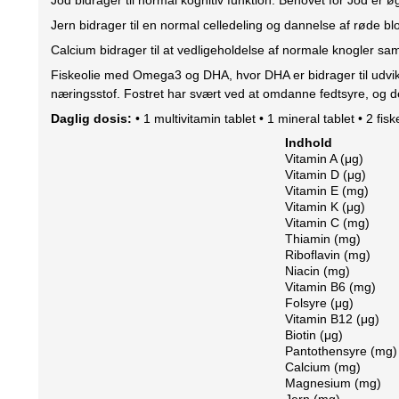
Jern bidrager til en normal celledeling og dannelse af røde
Calcium bidrager til at vedligeholdelse af normale knogler sa
Fiskeolie med Omega3 og DHA, hvor DHA er bidrager til udviklin
næringsstof. Fostret har svært ved at omdanne fedtsyre, og de
Daglig dosis:
• 1 multivitamin tablet • 1 mineral tablet • 2 fisk
Indhold
Vitamin A (μg)
Vitamin D (μg)
Vitamin E (mg)
Vitamin K (μg)
Vitamin C (mg)
Thiamin (mg)
Riboflavin (mg)
Niacin (mg)
Vitamin B6 (mg)
Folsyre (μg)
Vitamin B12 (μg)
Biotin (μg)
Pantothensyre (mg)
Calcium (mg)
Magnesium (mg)
Jern (mg)