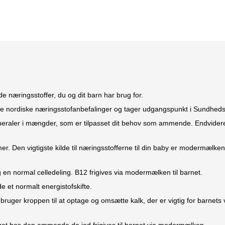
 næringsstoffer, du og dit barn har brug for.
 nordiske næringsstofanbefalinger og tager udgangspunkt i Sundheds
raler i mængder, som er tilpasset dit behov som ammende. Endvider
er. Den vigtigste kilde til næringsstofferne til din baby er modermælken
en normal celledeling. B12 frigives via modermælken til barnet.
e et normalt energistofskifte.
bruger kroppen til at optage og omsætte kalk, der er vigtig for barnet
 øget hos den ammende da jod frigives til barnet via modermælken.