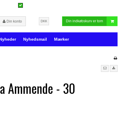
Din indkøbskurv er tom
Din konto
DKK
Nyheder
Nyhedsmail
Mærker
ma Ammende - 30