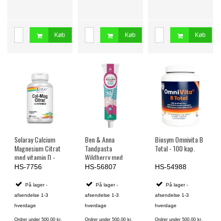
Køb
Køb
Køb
Solaray Calcium
Ben & Anna
Biosym Omnivita B
Magnesium Citrat
Tandpasta
Total - 100 kap.
med vitamin D -
Wildberry med
180 kap.
Fluoride - 75 ml.
HS-7756
HS-56807
HS-54988
På lager -
På lager -
På lager -
afsendelse 1-3
afsendelse 1-3
afsendelse 1-3
hverdage
hverdage
hverdage
Ordrer under 500,00 kr.
Ordrer under 500,00 kr.
Ordrer under 500,00 kr.