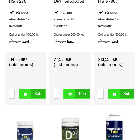
kapsler
HS-7275
DPH-59506058
HS-57887
På lager -
På lager -
På lager -
afsendelse 1-3
afsendelse 1-3
afsendelse 1-3
hverdage
hverdage
hverdage
Ordrer under 500,00 kr.
Ordrer under 500,00 kr.
Ordrer under 500,00 kr.
pålægges
fragt
pålægges
fragt
pålægges
fragt
114,95 DKK
27,95 DKK
219,95 DKK
(inkl. moms)
(inkl. moms)
(inkl. moms)
Køb
Køb
Køb