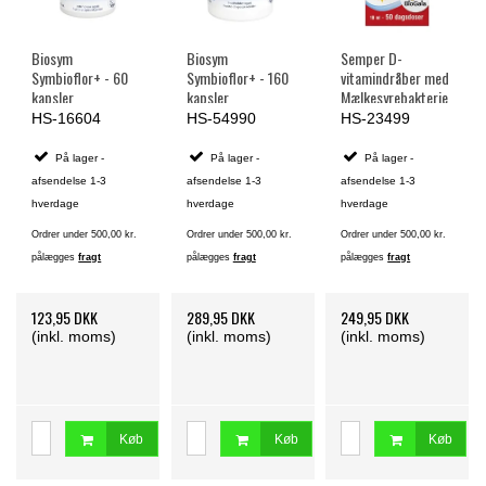
Biosym
Biosym
Semper D-
Symbioflor+ - 60
Symbioflor+ - 160
vitamindråber med
kapsler
kapsler
Mælkesyrebakterie
r - 10 ml.
HS-16604
HS-54990
HS-23499
På lager -
På lager -
På lager -
afsendelse 1-3
afsendelse 1-3
afsendelse 1-3
hverdage
hverdage
hverdage
Ordrer under 500,00 kr.
Ordrer under 500,00 kr.
Ordrer under 500,00 kr.
pålægges
fragt
pålægges
fragt
pålægges
fragt
123,95 DKK
289,95 DKK
249,95 DKK
(inkl. moms)
(inkl. moms)
(inkl. moms)
Køb
Køb
Køb