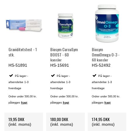
Graviditetstest - 1
Biosym CurcuSym
Biosym
stk.
BOOST - 60
OmniOmega O-3 -
kapsler
60 kapsler
HS-51891
HS-15691
HS-52492
På lager -
På lager -
På lager -
afsendelse 1-3
afsendelse 1-3
afsendelse 1-3
hverdage
hverdage
hverdage
Ordrer under 500,00 kr.
Ordrer under 500,00 kr.
Ordrer under 500,00 kr.
pålægges
fragt
pålægges
fragt
pålægges
fragt
19,95 DKK
180,00 DKK
174,95 DKK
(inkl. moms)
(inkl. moms)
(inkl. moms)