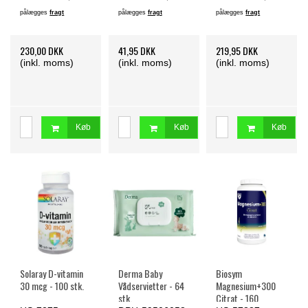
pålægges
fragt
pålægges
fragt
pålægges
fragt
230,00 DKK
41,95 DKK
219,95 DKK
(inkl. moms)
(inkl. moms)
(inkl. moms)
Køb
Køb
Køb
Solaray D-vitamin
Derma Baby
Biosym
30 mcg - 100 stk.
Vådservietter - 64
Magnesium+300
stk.
Citrat - 160