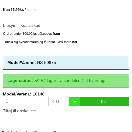
Biosym - Kosttilskud
Ordrer under 500,00 kr. pålægges
fragt
Tilmeld dig nyhedsmailen og få rabat - læs mere
her
.
Model/Varenr.:
HS-50875
Lagerstatus:
På lager - afsendelse 1-3 hverdage
Model/Varenr.:
10148
glas
Køb
Tilføj til ønskeliste