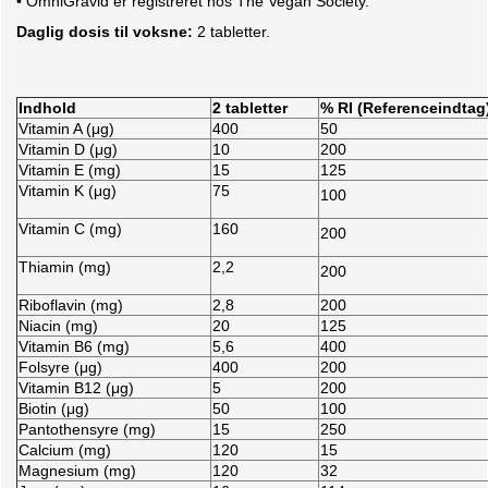
• OmniGravid er registreret hos The Vegan Society.
Daglig dosis til voksne:
2 tabletter.
Indhold
2 tabletter
% RI (Referenceindtag
Vitamin A (μg)
400
50
Vitamin D (μg)
10
200
Vitamin E (mg)
15
125
Vitamin K (μg)
75
100
Vitamin C (mg)
160
200
Thiamin (mg)
2,2
200
Riboflavin (mg)
2,8
200
Niacin (mg)
20
125
Vitamin B6 (mg)
5,6
400
Folsyre (μg)
400
200
Vitamin B12 (μg)
5
200
Biotin (μg)
50
100
Pantothensyre (mg)
15
250
Calcium (mg)
120
15
Magnesium (mg)
120
32