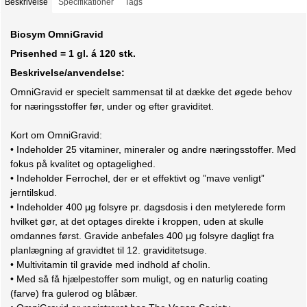
Beskrivelse
Specifikationer
Tags
Biosym OmniGravid
Prisenhed = 1 gl. á 120 stk.
Beskrivelse/anvendelse:
OmniGravid er specielt sammensat til at dække det øgede behov
for næringsstoffer før, under og efter graviditet.
Kort om OmniGravid:
• Indeholder 25 vitaminer, mineraler og andre næringsstoffer. Med
fokus på kvalitet og optagelighed.
• Indeholder Ferrochel, der er et effektivt og ”mave venligt”
jerntilskud.
• Indeholder 400 μg folsyre pr. dagsdosis i den metylerede form
hvilket gør, at det optages direkte i kroppen, uden at skulle
omdannes først. Gravide anbefales 400 μg folsyre dagligt fra
planlægning af gravidtet til 12. graviditetsuge.
• Multivitamin til gravide med indhold af cholin.
• Med så få hjælpestoffer som muligt, og en naturlig coating
(farve) fra gulerod og blåbær.