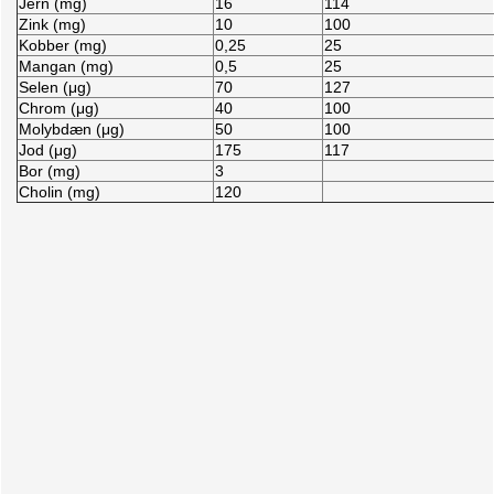
Jern (mg)
16
114
Zink (mg)
10
100
Kobber (mg)
0,25
25
Mangan (mg)
0,5
25
Selen (μg)
70
127
Chrom (μg)
40
100
Molybdæn (μg)
50
100
Jod (μg)
175
117
Bor (mg)
3
Cholin (mg)
120