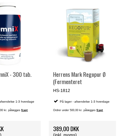
niX - 300 tab.
Herrens Mark Regopur Ø
(Fermenteret
mælkebøtteekstrakt) - 2
HS-1812
liter
 afsendelse 1-3 hverdage
På lager - afsendelse 1-3 hverdage
,00 kr. pålægges
fragt
Ordrer under 500,00 kr. pålægges
fragt
KK
389,00 DKK
)
(inkl. moms)