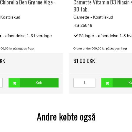
hlorella Den Grønne Alge -
Camette Vitamin B3 Niacin
90 tab.
Kosttilskud
Camette - Kosttilskud
HS-25846
r - afsendelse 1-3 hverdage
På lager - afsendelse 1-3 h
500,00 kr. pålægges
fragt
Ordrer under 500,00 kr. pålægges
fragt
DKK
61,00 DKK
Køb
K
Andre købte også