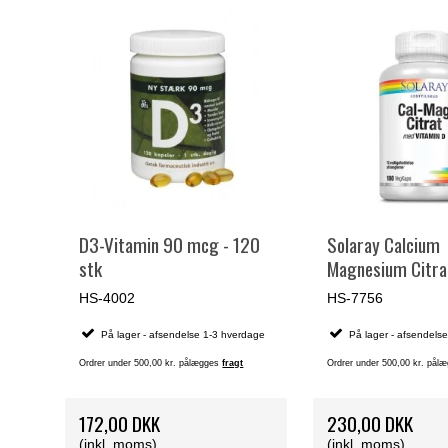
D3-Vitamin 90 mcg - 120
Solaray Calcium
stk
Magnesium Citr
vitamin D - 180 k
HS-4002
HS-7756
På lager - afsendelse 1-3 hverdage
På lager - afsendels
Ordrer under 500,00 kr. pålægges
fragt
Ordrer under 500,00 kr. på
172,00 DKK
230,00 DKK
(inkl. moms)
(inkl. moms)