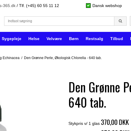
s-365.dk
/ Tlf. (+45) 60 55 11 12
Dansk webshop
Sygepleje
Helse
Velvære
Børn
Restsalg
Tilbud
 og Echinacea
/
Den Grønne Perle, Økologisk Chlorella - 640 tab.
Den Grønne Pe
640 tab.
370,00 DKK
Stykpris v/ 1 glas