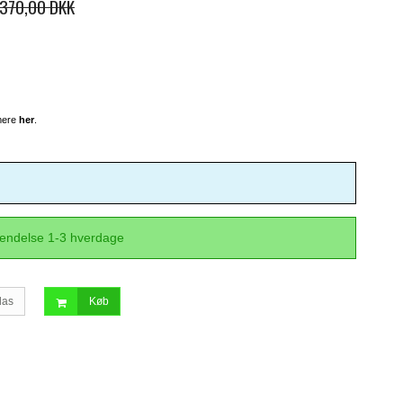
370,00 DKK
 mere
her
.
sendelse 1-3 hverdage
las
Køb