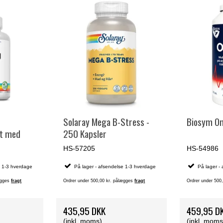
Solaray Mega B-Stress -
Biosym Om
at med
250 Kapsler
ap.
HS-57205
HS-54986
e 1-3 hverdage
På lager - afsendelse 1-3 hverdage
På lager -
lægges
fragt
Ordrer under 500,00 kr. pålægges
fragt
Ordrer under 500
435,95 DKK
459,95 D
(inkl. moms)
(inkl. moms