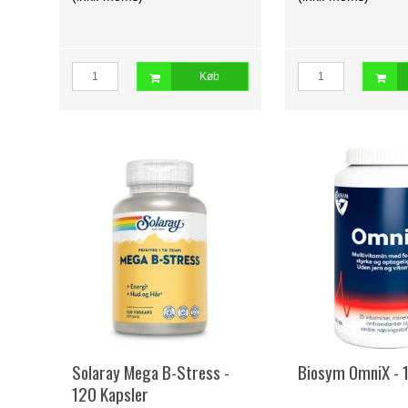
Køb
Solaray Mega B-Stress -
Biosym OmniX - 
120 Kapsler