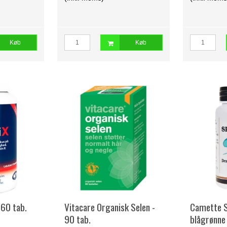
Køb
Køb
160 tab.
Vitacare Organisk Selen -
Camette S
90 tab.
blågrønne 