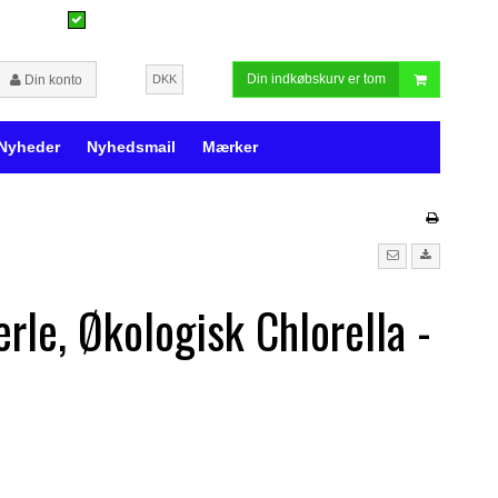
Din indkøbskurv er tom
Din konto
DKK
Nyheder
Nyhedsmail
Mærker
rle, Økologisk Chlorella -