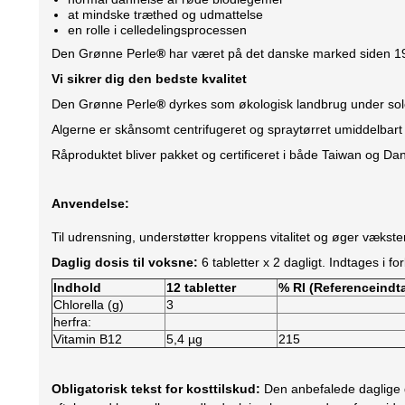
at mindske træthed og udmattelse
en rolle i celledelingsprocessen
Den Grønne Perle
®
har været på det danske marked siden 198
Vi sikrer dig den bedste kvalitet
Den Grønne Perle
®
dyrkes som økologisk landbrug under solen
Algerne er skånsomt centrifugeret og spraytørret umiddelbart 
Råproduktet bliver pakket og certificeret i både Taiwan og Da
Anvendelse:
Til udrensning, understøtter kroppens vitalitet og øger vækste
Daglig dosis til voksne:
6 tabletter x 2 dagligt. Indtages i f
Indhold
12 tabletter
% RI (Referenceindt
Chlorella (g)
3
herfra:
Vitamin B12
5,4 µg
215
Obligatorisk tekst for kosttilskud:
Den anbefalede daglige d