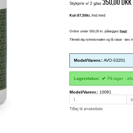
350,00 DKK
Stykpris v/ 2 glas
Ordrer under 500,00 kr. pålægges
fragt
Tilmeld dig nyhedsmailen og få rabat - læs
Model/Varenr.:
AVO-53201
Lagerstatus:
På lager - af
Model/Varenr.:
10081
g
Tilføj til ønskeliste