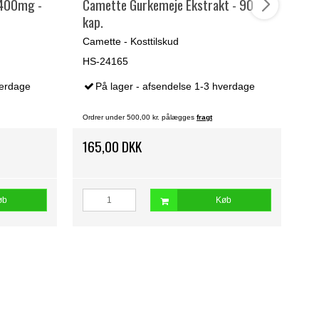
 400mg -
Camette Gurkemeje Ekstrakt - 90
Ca
kap.
Pr
Camette - Kosttilskud
Ca
HS-24165
HS
verdage
På lager - afsendelse 1-3 hverdage
Ordrer under 500,00 kr. pålægges
fragt
Ord
165,00 DKK
14
øb
Køb