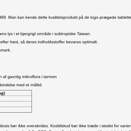
9. Man kan kende dette kvalitetsprodukt på de logo-prægede tablette
s lys i et bjergrigt område i subtropiske Taiwan.
efter høst, så deres indholdsstoffer bevares optimalt.
nmark.
n af gavnlig mikroflora i tarmen
orbindelse med et måltid.
ag)
osis bør ikke overskrides. Kosttilskud bør ikke træde i stedet for vari