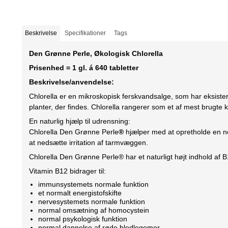
Beskrivelse
Specifikationer
Tags
Den Grønne Perle, Økologisk Chlorella
Prisenhed = 1 gl. á 640 tabletter
Beskrivelse/anvendelse:
Chlorella er en mikroskopisk ferskvandsalge, som har eksiste
planter, der findes. Chlorella rangerer som et af mest brugte k
En naturlig hjælp til udrensning:
Chlorella Den Grønne Perle
®
hjælper med at opretholde en no
at nedsætte irritation af tarmvæggen.
Chlorella Den Grønne Perle® har et naturligt højt indhold af B
Vitamin B12 bidrager til:
immunsystemets normale funktion
et normalt energistofskifte
nervesystemets normale funktion
normal omsætning af homocystein
normal psykologisk funktion
normal dannelse af røde blodlegemer