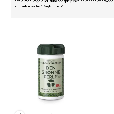
aftale med læge eller sundhedsplejerske anvendes af gravide 
angivelse under ”Daglig dosis”.