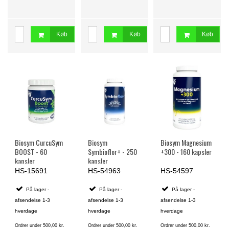
Køb
Køb
Køb
Biosym CurcuSym
Biosym
Biosym Magnesium
BOOST - 60
Symbioflor+ - 250
+300 - 160 kapsler
kapsler
kapsler
HS-15691
HS-54963
HS-54597
På lager -
På lager -
På lager -
afsendelse 1-3
afsendelse 1-3
afsendelse 1-3
hverdage
hverdage
hverdage
Ordrer under 500,00 kr.
Ordrer under 500,00 kr.
Ordrer under 500,00 kr.