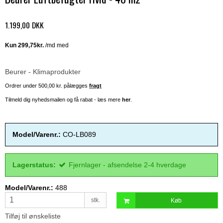
1.199,00 DKK
Beurer - Klimaprodukter
Ordrer under 500,00 kr. pålægges
fragt
Tilmeld dig nyhedsmailen og få rabat - læs mere
her
.
Model/Varenr.:
CO-LB089
Lagerstatus:
Fjernlager - afsendelse 2-4 hverdage
Model/Varenr.:
488
stk.
Køb
Tilføj til ønskeliste