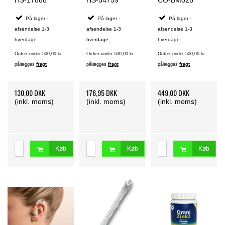
HS-17888
HS-54759
CO-BM028
På lager -
På lager -
På lager -
afsendelse 1-3
afsendelse 1-3
afsendelse 1-3
hverdage
hverdage
hverdage
Ordrer under 500,00 kr.
Ordrer under 500,00 kr.
Ordrer under 500,00 kr.
pålægges
fragt
pålægges
fragt
pålægges
fragt
130,00 DKK
176,95 DKK
449,00 DKK
(inkl. moms)
(inkl. moms)
(inkl. moms)
Køb
Køb
Køb