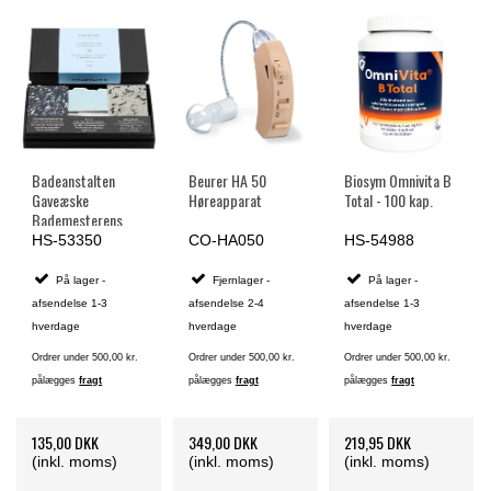
Badeanstalten
Beurer HA 50
Biosym Omnivita B
Gaveæske
Høreapparat
Total - 100 kap.
Bademesterens
Rene Fornøjelser -
HS-53350
CO-HA050
HS-54988
300 g.
På lager -
Fjernlager -
På lager -
afsendelse 1-3
afsendelse 2-4
afsendelse 1-3
hverdage
hverdage
hverdage
Ordrer under 500,00 kr.
Ordrer under 500,00 kr.
Ordrer under 500,00 kr.
pålægges
fragt
pålægges
fragt
pålægges
fragt
135,00 DKK
349,00 DKK
219,95 DKK
(inkl. moms)
(inkl. moms)
(inkl. moms)