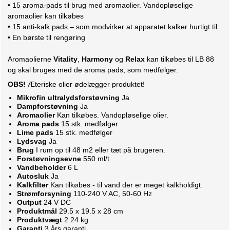
• 15 aroma-pads til brug med aromaolier. Vandopløselige
aromaolier kan tilkøbes
• 15 anti-kalk pads – som modvirker at apparatet kalker hurtigt til
• En børste til rengøring
Aromaolierne
Vitality
,
Harmony
og
Relax
kan tilkøbes til LB 88
og skal bruges med de aroma pads, som medfølger.
OBS!
Æteriske olier ødelægger produktet!
Mikrofin ultralydsforstøvning
Ja
Dampforstøvning
Ja
Aromaolier
Kan tilkøbes. Vandopløselige olier.
Aroma pads
15 stk. medfølger
Lime pads
15 stk. medfølger
Lydsvag
Ja
Brug
I rum op til 48 m2 eller tæt på brugeren.
Forstøvningsevne
550 ml/t
Vandbeholder
6 L
Autosluk
Ja
Kalkfilter
Kan tilkøbes - til vand der er meget kalkholdigt.
Strømforsyning
110-240 V AC, 50-60 Hz
Output
24 V DC
Produktmål
29.5 x 19.5 x 28 cm
Produktvægt
2.24 kg
Garanti
3 års garanti.