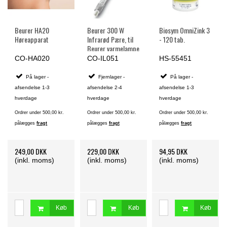
Beurer HA20
Beurer 300 W
Biosym OmniZink 3
Høreapparat
Infrarød Pære, til
- 120 tab.
Beurer varmelampe
IL50
CO-HA020
CO-IL051
HS-55451
På lager -
Fjernlager -
På lager -
afsendelse 1-3
afsendelse 2-4
afsendelse 1-3
hverdage
hverdage
hverdage
Ordrer under 500,00 kr.
Ordrer under 500,00 kr.
Ordrer under 500,00 kr.
pålægges
fragt
pålægges
fragt
pålægges
fragt
249,00 DKK
229,00 DKK
94,95 DKK
(inkl. moms)
(inkl. moms)
(inkl. moms)
Køb
Køb
Køb