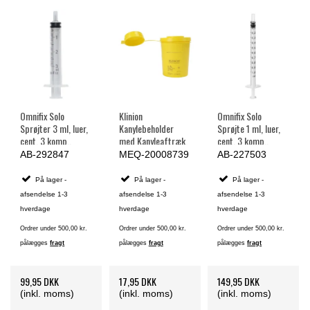
Omnifix Solo
Klinion
Omnifix Solo
Sprøjter 3 ml, luer,
Kanylebeholder
Sprøjte 1 ml, luer,
cent. 3 komp.,
med Kanyleaftræk,
cent. 3 komp.,
steril - 100 stk.
UN godkendt - 500
steril - 100 stk.
AB-292847
MEQ-20008739
AB-227503
ml.
På lager -
På lager -
På lager -
afsendelse 1-3
afsendelse 1-3
afsendelse 1-3
hverdage
hverdage
hverdage
Ordrer under 500,00 kr.
Ordrer under 500,00 kr.
Ordrer under 500,00 kr.
pålægges
fragt
pålægges
fragt
pålægges
fragt
99,95 DKK
17,95 DKK
149,95 DKK
(inkl. moms)
(inkl. moms)
(inkl. moms)