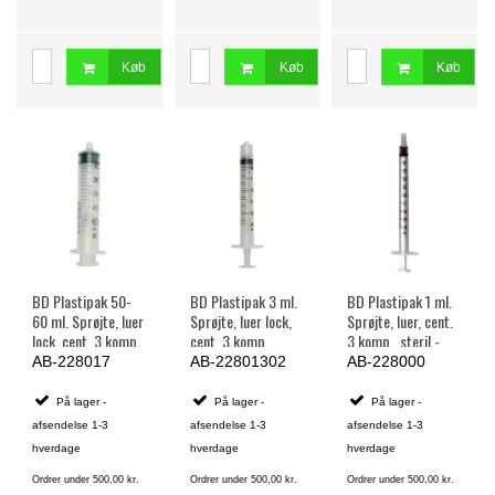
Køb
Køb
Køb
BD Plastipak 50-
BD Plastipak 3 ml.
BD Plastipak 1 ml.
60 ml. Sprøjte, luer
Sprøjte, luer lock,
Sprøjte, luer, cent.
lock, cent. 3 komp.
cent. 3 komp.,
3 komp., steril -
Steril - 60 stk.
steril - 200 stk.
120 stk.
AB-228017
AB-22801302
AB-228000
På lager -
På lager -
På lager -
afsendelse 1-3
afsendelse 1-3
afsendelse 1-3
hverdage
hverdage
hverdage
Ordrer under 500,00 kr.
Ordrer under 500,00 kr.
Ordrer under 500,00 kr.