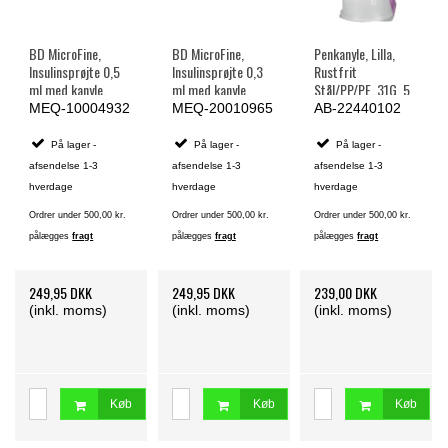
BD MicroFine,
BD MicroFine,
Penkanyle, Lilla,
Insulinsprøjte 0,5
Insulinsprøjte 0,3
Rustfrit
ml med kanyle,
ml med kanyle,
Stål/PP/PE, 31G, 5
steril, 0,33 mm x
steril, 8 mm x 0,30
x 0,25mm, Steril -
MEQ-10004932
MEQ-20010965
AB-22440102
12,7 mm (29G x ½)
mm (30G) - 100
100 stk.
- 100 stk.
stk.
På lager -
På lager -
På lager -
afsendelse 1-3
afsendelse 1-3
afsendelse 1-3
hverdage
hverdage
hverdage
Ordrer under 500,00 kr.
Ordrer under 500,00 kr.
Ordrer under 500,00 kr.
pålægges
fragt
pålægges
fragt
pålægges
fragt
249,95 DKK
249,95 DKK
239,00 DKK
(inkl. moms)
(inkl. moms)
(inkl. moms)
Køb
Køb
Køb