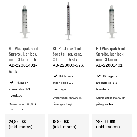
BD Plastipak 5 ml.
BD Plastipak 1 ml.
BD Plastipak 5 ml.
Sprøjte, luer lock,
Sprøjte, luer, cent.
Sprøjte, luer lock,
cent. 3 komp. - 5
3 komp. - 5 stk.
cent. 3 komp.,
stk.
steril - 125 stk.
AB-22801401-
AB-228000-5stk
AB-22801401
5stk
På lager -
På lager -
På lager -
afsendelse 1-3
afsendelse 1-3
afsendelse 1-3
hverdage
hverdage
hverdage
Ordrer under 500,00 kr.
Ordrer under 500,00 kr.
Ordrer under 500,00 kr.
pålægges
fragt
pålægges
fragt
pålægges
fragt
24,95 DKK
19,95 DKK
299,00 DKK
(inkl. moms)
(inkl. moms)
(inkl. moms)