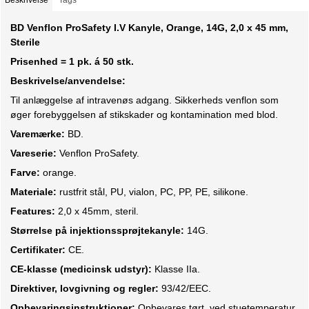
BD Venflon ProSafety I.V Kanyle, Orange, 14G, 2,0 x 45 mm,
Sterile
Prisenhed = 1 pk. á 50 stk.
Beskrivelse/anvendelse:
Til anlæggelse af intravenøs adgang. Sikkerheds venflon som
øger forebyggelsen af stikskader og kontamination med blod.
Varemærke:
BD.
Vareserie:
Venflon ProSafety.
Farve:
orange.
Materiale:
rustfrit stål, PU, vialon, PC, PP, PE, silikone.
Features:
2,0 x 45mm, steril.
Størrelse på injektionssprøjtekanyle:
14G.
Certifikater:
CE.
CE-klasse (medicinsk udstyr):
Klasse IIa.
Direktiver, lovgivning og regler:
93/42/EEC.
Opbevaringsinstruktioner:
Opbevares tørt, ved stuetemperatur