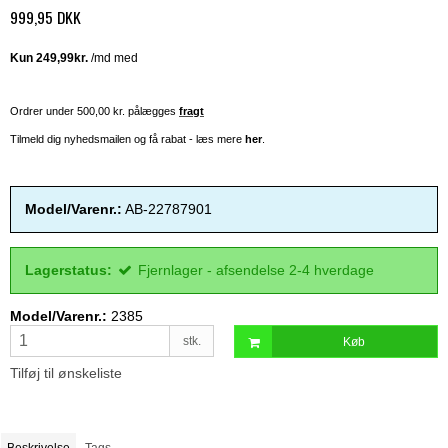
999,95 DKK
Ordrer under 500,00 kr. pålægges
fragt
Tilmeld dig nyhedsmailen og få rabat - læs mere
her
.
Model/Varenr.:
AB-22787901
Lagerstatus:
Fjernlager - afsendelse 2-4 hverdage
Model/Varenr.:
2385
stk.
Køb
Tilføj til ønskeliste
Beskrivelse
Tags