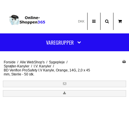
DKK
VAREGRUPPER
Forside
/
Alle WebShop's
/
Sygepleje
/
Sprøjter-Kanyler
/
I.V. Kanyler
/
BD Venflon ProSafety I.V Kanyle, Orange, 14G, 2,0 x 45
mm, Sterile - 50 stk.