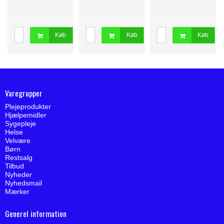
Køb
Køb
Køb
Varegrupper
Plejeprodukter
Hjælpemidler
Sygepleje
Helse
Velvære
Børn
Restsalg
Tilbud
Nyheder
Nyhedsmail
Mærker
Generel information