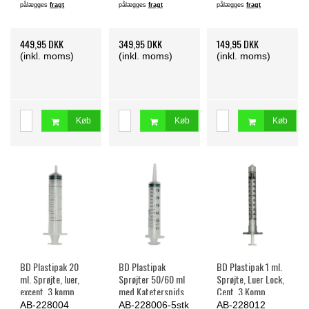
pålægges
fragt
pålægges
fragt
pålægges
fragt
449,95 DKK
349,95 DKK
149,95 DKK
(inkl. moms)
(inkl. moms)
(inkl. moms)
Køb
Køb
Køb
BD Plastipak 20
BD Plastipak
BD Plastipak 1 ml.
ml. Sprøjte, luer,
Sprøjter 50/60 ml
Sprøjte, Luer Lock,
excent. 3 komp.,
med Kateterspids,
Cent. 3 Komp.,
steril - 120 stk.
centreret, 3 komp.,
steril - 100 stk.
AB-228004
AB-228006-5stk
AB-228012