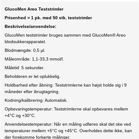
GlucoMen Areo Teststrimler
Prisenhed = 1 pk. med 50 stk. teststrimler
Beskrivelse/anvendelse:
GlucoMen teststrimler bruges sammen med GlucoMen® Areo
blodsukkerapparatet.
Blodmængde: 0,5 µl.
Måleområde: 1,1-33,3 mmol/l.
Måletid: 5 sekunder.
Beholderen er let oplukkelig.
Holdbarhed efter åbning: Teststrimlerne kan højst holde sig i 9
måneder efter ibrugtagning.
Kodning/kalibrering: Automatisk.
Opbevaringstemperatur: Teststrimlerne skal opbevares mellem
+4°C og +30°C.
Anvendelsestemperatur: Når en måling udføres skal det ske ved
temperaturer mellem +5°C og +45°C. Overholdes dette ikke, kan
der forekomme forkerte målinger.