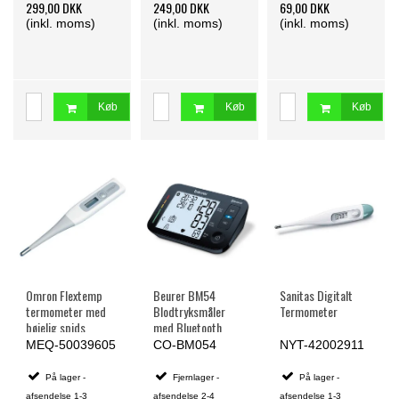
299,00 DKK
249,00 DKK
69,00 DKK
(inkl. moms)
(inkl. moms)
(inkl. moms)
Køb
Køb
Køb
Omron Flextemp
Beurer BM54
Sanitas Digitalt
termometer med
Blodtryksmåler
Termometer
bøjelig spids
med Bluetooth
MEQ-50039605
CO-BM054
NYT-42002911
På lager -
Fjernlager -
På lager -
afsendelse 1-3
afsendelse 2-4
afsendelse 1-3