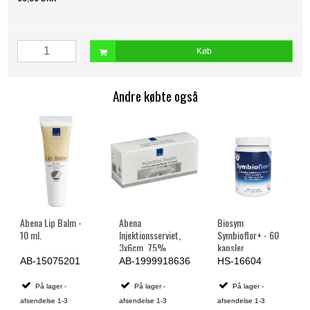
Køb
Andre købte også
Abena Lip Balm -
Abena
Biosym
10 ml.
Injektionsserviet,
Symbioflor+ - 60
3x6cm, 75%
kapsler
ethanol,
AB-15075201
AB-1999918636
HS-16604
enkeltpakket - 100
stk.
På lager -
På lager -
På lager -
afsendelse 1-3
afsendelse 1-3
afsendelse 1-3