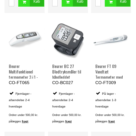
Køb
Køb
Køb
Beurer
Beurer BC 27
Beurer FT 09
Multifunktionel
Blodtryksmåler til
Vandtæt
termometer 3 i 1 -
håndleddet
Termometer med
Bedst i Test
stort display
CO-FT065
CO-BC027
CO-FT009
Fjernlager -
Fjernlager -
På lager -
afsendelse 2-4
afsendelse 2-4
afsendelse 1-3
hverdage
hverdage
hverdage
Ordrer under 500,00 kr.
Ordrer under 500,00 kr.
Ordrer under 500,00 kr.
pålægges
fragt
pålægges
fragt
pålægges
fragt