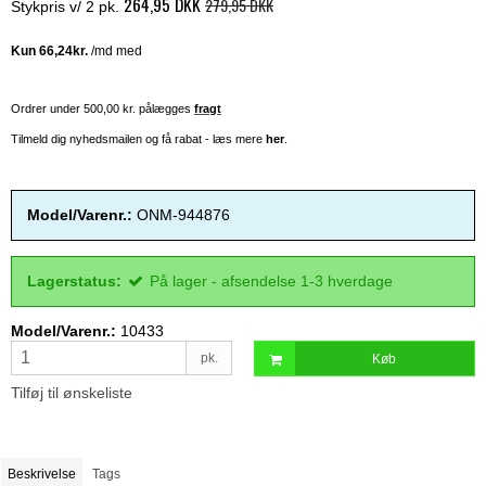
264,95 DKK
279,95 DKK
Stykpris v/ 2 pk.
Ordrer under 500,00 kr. pålægges
fragt
Tilmeld dig nyhedsmailen og få rabat - læs mere
her
.
Model/Varenr.:
ONM-944876
Lagerstatus:
På lager - afsendelse 1-3 hverdage
Model/Varenr.:
10433
pk.
Køb
Tilføj til ønskeliste
Beskrivelse
Tags