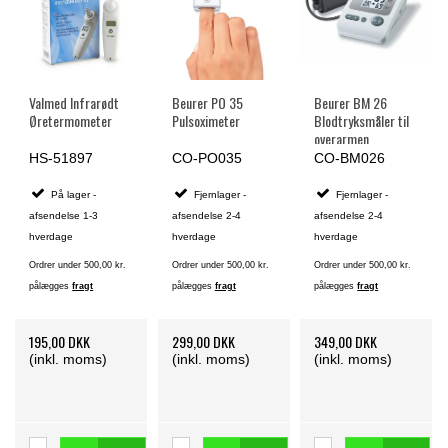
Valmed Infrarødt
Beurer PO 35
Beurer BM 26
Øretermometer
Pulsoximeter
Blodtryksmåler til
overarmen
HS-51897
CO-PO035
CO-BM026
På lager -
Fjernlager -
Fjernlager -
afsendelse 1-3
afsendelse 2-4
afsendelse 2-4
hverdage
hverdage
hverdage
Ordrer under 500,00 kr.
Ordrer under 500,00 kr.
Ordrer under 500,00 kr.
pålægges
fragt
pålægges
fragt
pålægges
fragt
195,00 DKK
299,00 DKK
349,00 DKK
(inkl. moms)
(inkl. moms)
(inkl. moms)