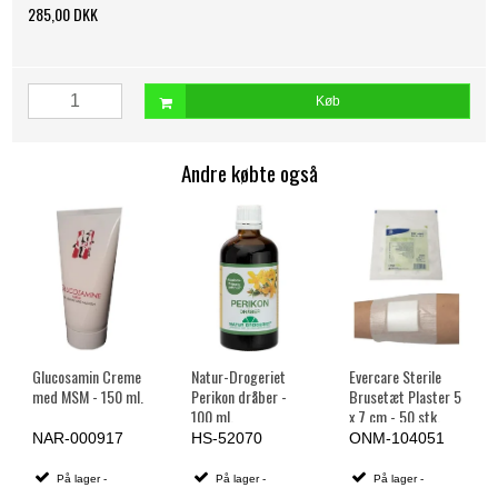
285,00 DKK
Køb
Andre købte også
Glucosamin Creme
Natur-Drogeriet
Evercare Sterile
med MSM - 150 ml.
Perikon dråber -
Brusetæt Plaster 5
100 ml.
x 7 cm - 50 stk.
NAR-000917
HS-52070
ONM-104051
På lager -
På lager -
På lager -