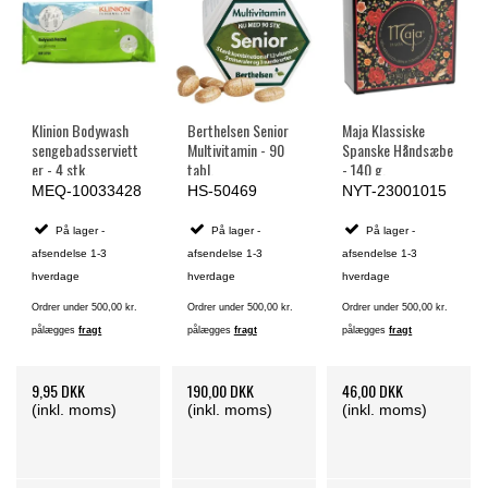
Klinion Bodywash
Berthelsen Senior
Maja Klassiske
sengebadsserviett
Multivitamin - 90
Spanske Håndsæbe
er - 4 stk.
tabl.
- 140 g.
MEQ-10033428
HS-50469
NYT-23001015
På lager -
På lager -
På lager -
afsendelse 1-3
afsendelse 1-3
afsendelse 1-3
hverdage
hverdage
hverdage
Ordrer under 500,00 kr.
Ordrer under 500,00 kr.
Ordrer under 500,00 kr.
pålægges
fragt
pålægges
fragt
pålægges
fragt
9,95 DKK
190,00 DKK
46,00 DKK
(inkl. moms)
(inkl. moms)
(inkl. moms)