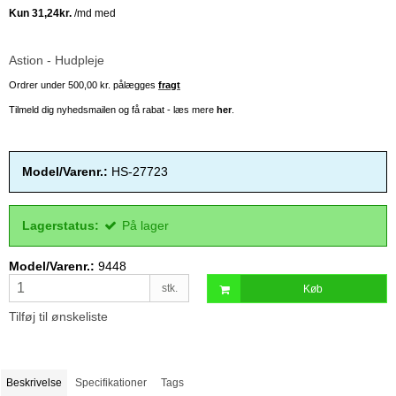
Astion - Hudpleje
Ordrer under 500,00 kr. pålægges
fragt
Tilmeld dig nyhedsmailen og få rabat - læs mere
her
.
Model/Varenr.:
HS-27723
Lagerstatus:
På lager
Model/Varenr.:
9448
stk.
Køb
Tilføj til ønskeliste
Beskrivelse
Specifikationer
Tags