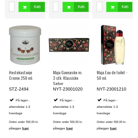
Køb
Køb
Køb
Hestekastanje
Maja Gaveæske m.
Maja Eau de toilet -
Creme 250 ml.
3 stk. Klassiske
50 ml.
Sæber
STZ-2494
NYT-23001020
NYT-23001210
På lager -
På lager -
På lager -
afsendelse 1-3
afsendelse 1-3
afsendelse 1-3
hverdage
hverdage
hverdage
Ordrer under 500,00 kr.
Ordrer under 500,00 kr.
Ordrer under 500,00 kr.
pålægges
fragt
pålægges
fragt
pålægges
fragt