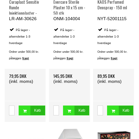
Curaplast Sensitiv
Evercare Sterile
KAOS Perfumed
Runde
Plaster 10 x 15 cm -
Deospray - 150 ml
Injektionplaster -
50 stk.
100 stk. på rulle
LR-AM-30626
ONM-104004
NYT-52001115
På lager -
På lager -
På lager -
afsendelse 1-3
afsendelse 1-3
afsendelse 1-3
hverdage
hverdage
hverdage
Ordrer under 500,00 kr.
Ordrer under 500,00 kr.
Ordrer under 500,00 kr.
pålægges
fragt
pålægges
fragt
pålægges
fragt
79,95 DKK
145,95 DKK
89,95 DKK
(inkl. moms)
(inkl. moms)
(inkl. moms)
Køb
Køb
Køb