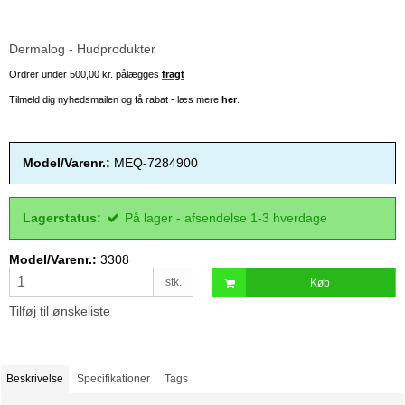
Dermalog - Hudprodukter
Ordrer under 500,00 kr. pålægges
fragt
Tilmeld dig nyhedsmailen og få rabat - læs mere
her
.
Model/Varenr.:
MEQ-7284900
Lagerstatus:
På lager - afsendelse 1-3 hverdage
Model/Varenr.:
3308
stk.
Køb
Tilføj til ønskeliste
Beskrivelse
Specifikationer
Tags