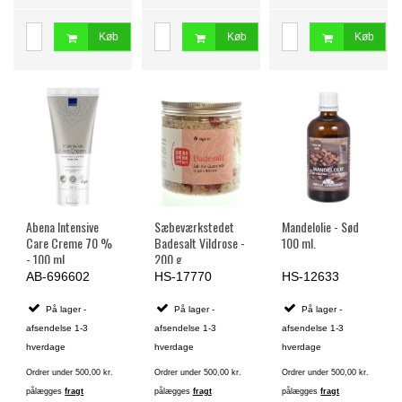
Køb
Køb
Køb
Abena Intensive
Sæbeværkstedet
Mandelolie - Sød
Care Creme 70 %
Badesalt Vildrose -
100 ml.
- 100 ml.
200 g
AB-696602
HS-17770
HS-12633
På lager -
På lager -
På lager -
afsendelse 1-3
afsendelse 1-3
afsendelse 1-3
hverdage
hverdage
hverdage
Ordrer under 500,00 kr.
Ordrer under 500,00 kr.
Ordrer under 500,00 kr.
pålægges
fragt
pålægges
fragt
pålægges
fragt