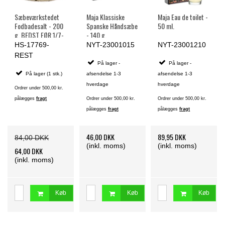
Sæbeværkstedet
Maja Klassiske
Maja Eau de toilet -
Fodbadesalt - 200
Spanske Håndsæbe
50 ml.
g. BEDST FØR 1/7-
- 140 g.
26
HS-17769-
NYT-23001015
NYT-23001210
REST
På lager -
På lager -
På lager (1 stk.)
afsendelse 1-3
afsendelse 1-3
hverdage
hverdage
Ordrer under 500,00 kr.
pålægges
fragt
Ordrer under 500,00 kr.
Ordrer under 500,00 kr.
pålægges
fragt
pålægges
fragt
46,00 DKK
89,95 DKK
84,00 DKK
(inkl. moms)
(inkl. moms)
64,00 DKK
(inkl. moms)
Køb
Køb
Køb