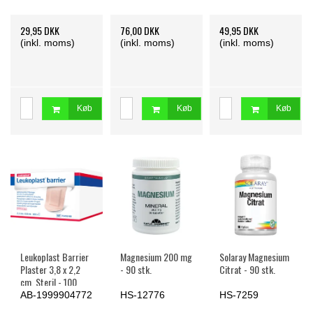
29,95 DKK
76,00 DKK
49,95 DKK
(inkl. moms)
(inkl. moms)
(inkl. moms)
Køb
Køb
Køb
Leukoplast Barrier
Magnesium 200 mg
Solaray Magnesium
Plaster 3,8 x 2,2
- 90 stk.
Citrat - 90 stk.
cm. Steril - 100
stk.
AB-1999904772
HS-12776
HS-7259