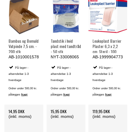
Bambus og Bomuld
Tandstik i hvid
Leukoplast Barrier
Vatpinde 7,5 cm. -
plast med tandtråd
Plaster 6,3 x 2,2
200 stk.
- 50 stk.
cm, Steril - 100
stk.
AB-1010001578
NYT-33008065
AB-1999904773
På lager -
På lager -
På lager -
afsendelse 1-3
afsendelse 1-3
afsendelse 1-3
hverdage
hverdage
hverdage
Ordrer under 500,00 kr.
Ordrer under 500,00 kr.
Ordrer under 500,00 kr.
pålægges
fragt
pålægges
fragt
pålægges
fragt
14,95 DKK
15,95 DKK
119,95 DKK
(inkl. moms)
(inkl. moms)
(inkl. moms)