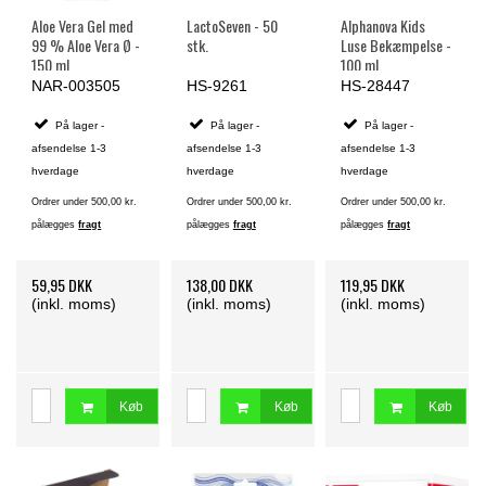
Aloe Vera Gel med
LactoSeven - 50
Alphanova Kids
99 % Aloe Vera Ø -
stk.
Luse Bekæmpelse -
150 ml
100 ml.
NAR-003505
HS-9261
HS-28447
På lager -
På lager -
På lager -
afsendelse 1-3
afsendelse 1-3
afsendelse 1-3
hverdage
hverdage
hverdage
Ordrer under 500,00 kr.
Ordrer under 500,00 kr.
Ordrer under 500,00 kr.
pålægges
fragt
pålægges
fragt
pålægges
fragt
59,95 DKK
138,00 DKK
119,95 DKK
(inkl. moms)
(inkl. moms)
(inkl. moms)
Køb
Køb
Køb