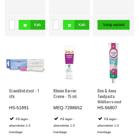
Køb
Køb
Vælg variant
Graviditetstest - 1
Klinion Barrier
Ben & Anna
stk.
Creme - 15 ml.
Tandpasta
Wildberry med
Fluoride - 75 ml.
HS-51891
MEQ-7288652
HS-56807
På lager -
På lager -
På lager -
afsendelse 1-3
afsendelse 1-3
afsendelse 1-3
hverdage
hverdage
hverdage