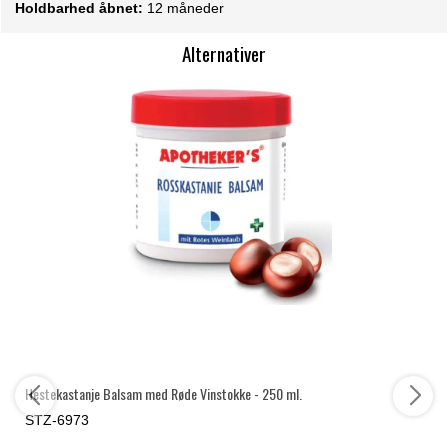
Holdbarhed åbnet:
12 måneder
Alternativer
Hestekastanje Balsam med Røde Vinstokke - 250 ml.
STZ-6973