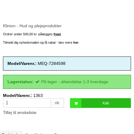
Klinion - Hud og plejeprodukter
Ordrer under 500,00 kr. pålægges
fragt
Tilmeld dig nyhedsmailen og få rabat - læs mere
her
.
Model/Varenr.:
MEQ-7284598
Lagerstatus:
På lager - afsendelse 1-3 hverdage
Model/Varenr.:
1363
stk.
Køb
Tilføj til ønskeliste