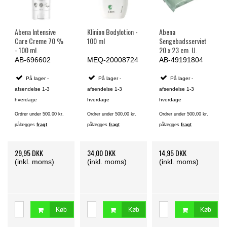
Abena Intensive
Klinion Bodylotion -
Abena
Care Creme 70 %
100 ml
Sengebadsserviet
- 100 ml.
20 x 23 cm, U.
farve og parfume -
AB-696602
MEQ-20008724
AB-49191804
8 stk.
På lager -
På lager -
På lager -
afsendelse 1-3
afsendelse 1-3
afsendelse 1-3
hverdage
hverdage
hverdage
Ordrer under 500,00 kr.
Ordrer under 500,00 kr.
Ordrer under 500,00 kr.
pålægges
fragt
pålægges
fragt
pålægges
fragt
29,95 DKK
34,00 DKK
14,95 DKK
(inkl. moms)
(inkl. moms)
(inkl. moms)
Køb
Køb
Køb