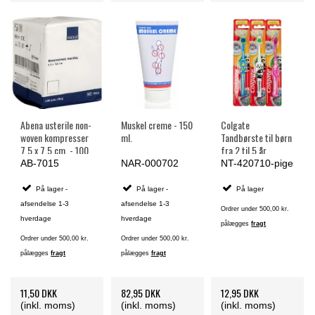
Abena usterile non-
Muskel creme - 150
Colgate
woven kompresser
ml.
Tandbørste til børn
7,5 x 7,5 cm. - 100
fra 2 til 5 år
stk.
AB-7015
NAR-000702
NT-420710-pige
På lager -
På lager -
På lager
afsendelse 1-3
afsendelse 1-3
Ordrer under 500,00 kr.
hverdage
hverdage
pålægges
fragt
Ordrer under 500,00 kr.
Ordrer under 500,00 kr.
pålægges
fragt
pålægges
fragt
11,50 DKK
82,95 DKK
12,95 DKK
(inkl. moms)
(inkl. moms)
(inkl. moms)