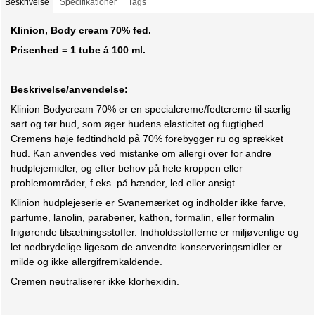
Beskrivelse
Specifikationer
Tags
Klinion, Body cream 70% fed.
Prisenhed = 1 tube á 100 ml.
Beskrivelse/anvendelse:
Klinion Bodycream 70% er en specialcreme/fedtcreme til særlig
sart og tør hud, som øger hudens elasticitet og fugtighed.
Cremens høje fedtindhold på 70% forebygger ru og sprækket
hud. Kan anvendes ved mistanke om allergi over for andre
hudplejemidler, og efter behov på hele kroppen eller
problemområder, f.eks. på hænder, led eller ansigt.
Klinion hudplejeserie er Svanemærket og indholder ikke farve,
parfume, lanolin, parabener, kathon, formalin, eller formalin
frigørende tilsætningsstoffer. Indholdsstofferne er miljøvenlige og
let nedbrydelige ligesom de anvendte konserveringsmidler er
milde og ikke allergifremkaldende.
Cremen neutraliserer ikke klorhexidin.