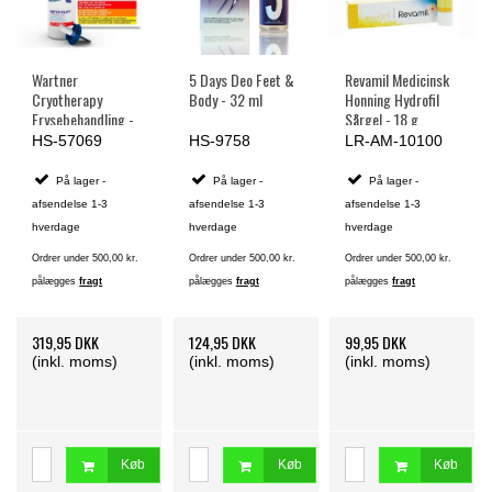
Wartner
5 Days Deo Feet &
Revamil Medicinsk
Cryotherapy
Body - 32 ml
Honning Hydrofil
Frysebehandling -
Sårgel - 18 g.
50 ml.
HS-57069
HS-9758
LR-AM-10100
På lager -
På lager -
På lager -
afsendelse 1-3
afsendelse 1-3
afsendelse 1-3
hverdage
hverdage
hverdage
Ordrer under 500,00 kr.
Ordrer under 500,00 kr.
Ordrer under 500,00 kr.
pålægges
fragt
pålægges
fragt
pålægges
fragt
319,95 DKK
124,95 DKK
99,95 DKK
(inkl. moms)
(inkl. moms)
(inkl. moms)
Køb
Køb
Køb