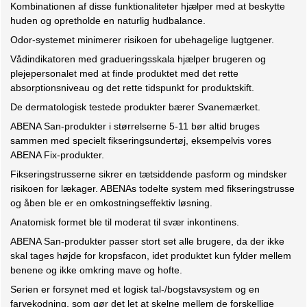
Kombinationen af disse funktionaliteter hjælper med at beskytte
huden og opretholde en naturlig hudbalance.
Odor-systemet minimerer risikoen for ubehagelige lugtgener.
Vådindikatoren med gradueringsskala hjælper brugeren og
plejepersonalet med at finde produktet med det rette
absorptionsniveau og det rette tidspunkt for produktskift.
De dermatologisk testede produkter bærer Svanemærket.
ABENA San-produkter i størrelserne 5-11 bør altid bruges
sammen med specielt fikseringsundertøj, eksempelvis vores
ABENA Fix-produkter.
Fikseringstrusserne sikrer en tætsiddende pasform og mindsker
risikoen for lækager. ABENAs todelte system med fikseringstrusse
og åben ble er en omkostningseffektiv løsning.
Anatomisk formet ble til moderat til svær inkontinens.
ABENA San-produkter passer stort set alle brugere, da der ikke
skal tages højde for kropsfacon, idet produktet kun fylder mellem
benene og ikke omkring mave og hofte.
Serien er forsynet med et logisk tal-/bogstavsystem og en
farvekodning, som gør det let at skelne mellem de forskellige