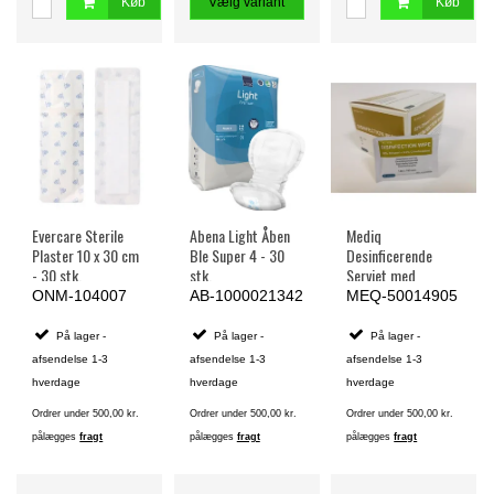
Køb
Vælg variant
Køb
Evercare Sterile
Abena Light Åben
Mediq
Plaster 10 x 30 cm
Ble Super 4 - 30
Desinficerende
- 30 stk.
stk.
Serviet med
Ethanol og
ONM-104007
AB-1000021342
MEQ-50014905
klorhexidin, 14 cm.
x 19 cm. - 50 stk.
På lager -
På lager -
På lager -
afsendelse 1-3
afsendelse 1-3
afsendelse 1-3
hverdage
hverdage
hverdage
Ordrer under 500,00 kr.
Ordrer under 500,00 kr.
Ordrer under 500,00 kr.
pålægges
fragt
pålægges
fragt
pålægges
fragt