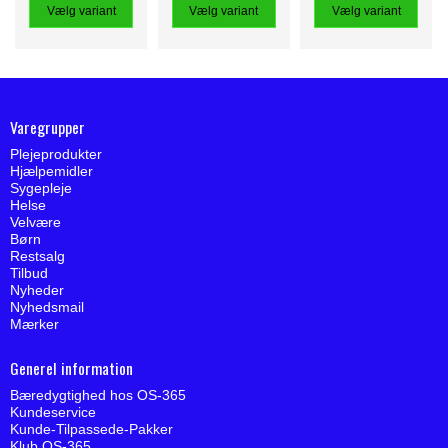
Vælg variant
Vælg variant
Vælg variant
Varegrupper
Plejeprodukter
Hjælpemidler
Sygepleje
Helse
Velvære
Børn
Restsalg
Tilbud
Nyheder
Nyhedsmail
Mærker
Generel information
Bæredygtighed hos OS-365
Kundeservice
Kunde-Tilpassede-Pakker
Klub OS-365