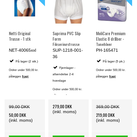
Netti Original
Suprima PVC Slip
MoliCare Premium
Trusse - 1 stk
Form
Elastic 8 dråber -
Fikseringstrusse
Tapebleer.
med Ekstra Bred
NET-40065xxl
SUP-1218-001-
PH-165471
Linning, hvide
36
På lager (2 stk.)
På lager (5 pk.)
Fjernlager -
Ordrer under 500,00 kr.
Ordrer under 500,00 kr.
afsendelse 2-4
pålægges
fragt
pålægges
fragt
hverdage
Ordrer under 500,00 kr.
pålægges
fragt
279,00 DKK
99,00 DKK
369,00 DKK
(inkl. moms)
50,00 DKK
219,00 DKK
(inkl. moms)
(inkl. moms)