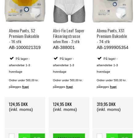
Abena Pants, S2
Abri-Fix Leaf Super
Abena Pants, XS1
Premium Bukseble
Fikseringstrusse
Premium Bukseble
- 16 stk.
uden Ben - 3 stk.
- 24 stk.
AB-1000021319
AB-388001
AB-1999905354
På lager -
På lager -
På lager -
afsendelse 1-3
afsendelse 1-3
afsendelse 1-3
hverdage
hverdage
hverdage
Ordrer under 500,00 kr.
Ordrer under 500,00 kr.
Ordrer under 500,00 kr.
pålægges
fragt
pålægges
fragt
pålægges
fragt
124,95 DKK
124,95 DKK
319,95 DKK
(inkl. moms)
(inkl. moms)
(inkl. moms)