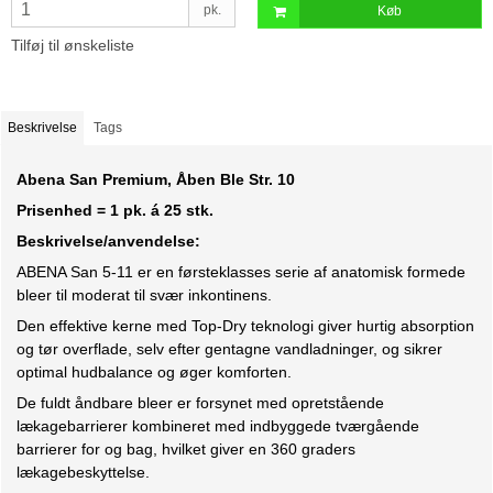
pk.
Køb
Tilføj til ønskeliste
Beskrivelse
Tags
Abena San Premium, Åben Ble Str. 10
Prisenhed = 1 pk. á 25 stk.
Beskrivelse/anvendelse:
ABENA San 5-11 er en førsteklasses serie af anatomisk formede
bleer til moderat til svær inkontinens.
Den effektive kerne med Top-Dry teknologi giver hurtig absorption
og tør overflade, selv efter gentagne vandladninger, og sikrer
optimal hudbalance og øger komforten.
De fuldt åndbare bleer er forsynet med opretstående
lækagebarrierer kombineret med indbyggede tværgående
barrierer for og bag, hvilket giver en 360 graders
lækagebeskyttelse.