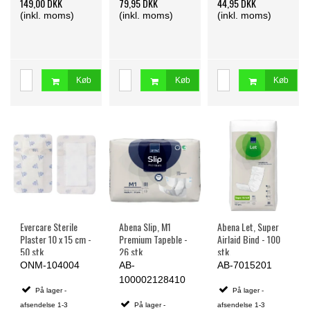
149,00 DKK
79,95 DKK
44,95 DKK
(inkl. moms)
(inkl. moms)
(inkl. moms)
Køb
Køb
Køb
Evercare Sterile
Abena Slip, M1
Abena Let, Super
Plaster 10 x 15 cm -
Premium Tapeble -
Airlaid Bind - 100
50 stk.
26 stk.
stk.
ONM-104004
AB-
AB-7015201
100002128410
På lager -
På lager -
afsendelse 1-3
På lager -
afsendelse 1-3