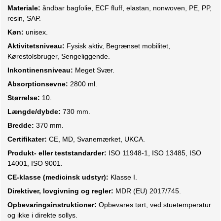
Materiale:
åndbar bagfolie, ECF fluff, elastan, nonwoven, PE, PP,
resin, SAP.
Køn:
unisex.
Aktivitetsniveau:
Fysisk aktiv, Begrænset mobilitet,
Kørestolsbruger, Sengeliggende.
Inkontinensniveau:
Meget Svær.
Absorptionsevne:
2800 ml.
Størrelse:
10.
Længde/dybde:
730 mm.
Bredde:
370 mm.
Certifikater:
CE, MD, Svanemærket, UKCA.
Produkt- eller teststandarder:
ISO 11948-1, ISO 13485, ISO
14001, ISO 9001.
CE-klasse (medicinsk udstyr):
Klasse I.
Direktiver, lovgivning og regler:
MDR (EU) 2017/745.
Opbevaringsinstruktioner:
Opbevares tørt, ved stuetemperatur
og ikke i direkte sollys.