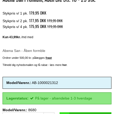
179,95 DKK
Stykpris v/ 1 pk.
177,95 DKK
179,95 DKK
Stykpris v/ 2 pk.
175,95 DKK
179,95 DKK
Stykpris v/ 4 pk.
Abena San - Åben formble
Ordrer under 500,00 kr. pålægges
fragt
Tilmeld dig nyhedsmailen og få rabat - læs mere
her
.
Model/Varenr.:
AB-1000021312
Lagerstatus:
På lager - afsendelse 1-3 hverdage
Model/Varenr.:
8680