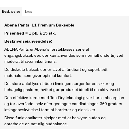
Beskrivelse
Tags
Abena Pants, L1 Premium Bukseble
Prisenhed = 1 pk. á 15 stk.
Beskrivelse/anvendelse:
ABENA Pants er Abena's førsteklasses serie af
engangsbuksebleer, der kan anvendes som normalt undertøj ved
moderat til svær inkontinens.
De diskrete buksebleer er lavet af åndbart og superblødt
materiale, som giver optimal komfort.
Det store antal lycra-tråde i linningen sørger for en sikker og
behagelig pasform, hvilket gør produktet ideelt til en aktiv livsstil.
Den effektive kerne med Top-Dry teknologi giver hurtig absorption
og tør overflade, selv efter gentagne vandladninger. 360 graders
lækagebeskyttelse i form af barrierer og elastikker.
Disse funktionaliteter hjælper med at beskytte huden og
opretholde en naturlig hudbalance.