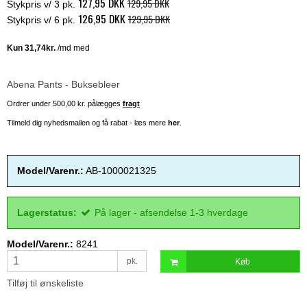
127,95 DKK
129,95 DKK
Stykpris v/ 3 pk.
126,95 DKK
129,95 DKK
Stykpris v/ 6 pk.
Abena Pants - Buksebleer
Ordrer under 500,00 kr. pålægges
fragt
Tilmeld dig nyhedsmailen og få rabat - læs mere
her
.
Model/Varenr.:
AB-1000021325
Lagerstatus:
På lager - afsendelse 1-3 hverdage
Model/Varenr.:
8241
pk.
Køb
Tilføj til ønskeliste