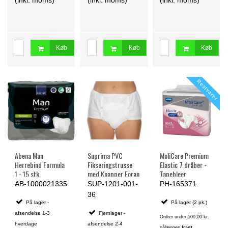
Køb
Køb
Køb
Restvarer
Abena Man
Suprima PVC
MoliCare Premium
Herrebind Formula
Fikseringstrusse
Elastic 7 dråber -
1 - 15 stk.
med Knapper Foran
Tapebleer
AB-1000021335
SUP-1201-001-
PH-165371
36
På lager -
På lager (2 pk.)
afsendelse 1-3
Fjernlager -
Ordrer under 500,00 kr.
hverdage
afsendelse 2-4
pålægges
fragt