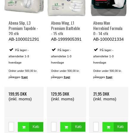
Abena Slip, L3
Abena Wing, L1
Abena Man
Premium Tapeble -
Premium Bælteble
Herrebind Formula
20 stk.
- 15 stk.
0 - 14 stk.
AB-1000021291
AB-1999905391
AB-1000021334
På lager -
På lager -
På lager -
afsendelse 1-3
afsendelse 1-3
afsendelse 1-3
hverdage
hverdage
hverdage
Ordrer under 500,00 kr.
Ordrer under 500,00 kr.
Ordrer under 500,00 kr.
pålægges
fragt
pålægges
fragt
pålægges
fragt
199,95 DKK
129,95 DKK
21,95 DKK
(inkl. moms)
(inkl. moms)
(inkl. moms)
Køb
Køb
Køb