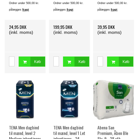
Ordrer under 500,00 kr.
Ordrer under 500,00 kr.
Ordrer under 500,00 kr.
pålægges
fragt
pålægges
fragt
pålægges
fragt
24,95 DKK
199,95 DKK
39,95 DKK
(inkl. moms)
(inkl. moms)
(inkl. moms)
Køb
Køb
Køb
TENA Men dagbind
TENA Men dagbind
Abena San
til mænd, level 2
til mænd, level 1 Let
Premium, Åben Ble
Medium inkontinens
inkontinens - 24
Str. 9 - 28 stk.