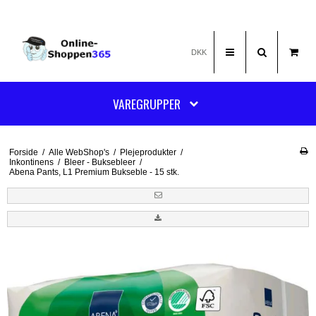
DKK
VAREGRUPPER
Forside
/
Alle WebShop's
/
Plejeprodukter
/
Inkontinens
/
Bleer - Buksebleer
/
Abena Pants, L1 Premium Bukseble - 15 stk.