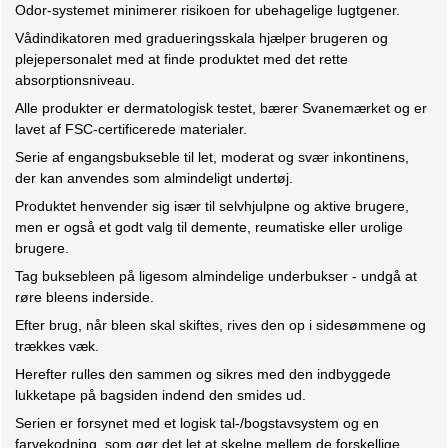
Odor-systemet minimerer risikoen for ubehagelige lugtgener.
Vådindikatoren med gradueringsskala hjælper brugeren og
plejepersonalet med at finde produktet med det rette
absorptionsniveau.
Alle produkter er dermatologisk testet, bærer Svanemærket og er
lavet af FSC-certificerede materialer.
Serie af engangsbukseble til let, moderat og svær inkontinens,
der kan anvendes som almindeligt undertøj.
Produktet henvender sig især til selvhjulpne og aktive brugere,
men er også et godt valg til demente, reumatiske eller urolige
brugere.
Tag buksebleen på ligesom almindelige underbukser - undgå at
røre bleens inderside.
Efter brug, når bleen skal skiftes, rives den op i sidesømmene og
trækkes væk.
Herefter rulles den sammen og sikres med den indbyggede
lukketape på bagsiden indend den smides ud.
Serien er forsynet med et logisk tal-/bogstavsystem og en
farvekodning, som gør det let at skelne mellem de forskellige