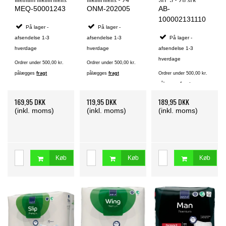
- 20 stk.
stk.
MEQ-50001243
ONM-202005
AB-
100002131110
På lager -
På lager -
afsendelse 1-3
afsendelse 1-3
På lager -
hverdage
hverdage
afsendelse 1-3
hverdage
Ordrer under 500,00 kr.
Ordrer under 500,00 kr.
pålægges
fragt
pålægges
fragt
Ordrer under 500,00 kr.
pålægges
fragt
169,95 DKK
119,95 DKK
189,95 DKK
(inkl. moms)
(inkl. moms)
(inkl. moms)
Køb
Køb
Køb