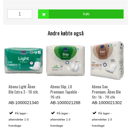
Køb
Andre købte også
Abena Light Åben
Abena Slip, L0
Abena San
Ble Extra 3 - 10 stk.
Premium Tapeble -
Premium, Åben Ble
26 stk.
Str. 1A - 28 stk.
AB-1000021340
AB-1000021288
AB-1000021302
På lager -
På lager -
På lager -
afsendelse 1-3
afsendelse 1-3
afsendelse 1-3
hverdage
hverdage
hverdage