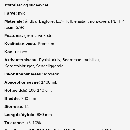
størrelser og sugeevner.
Farve:
hvid.
Materiale:
åndbar bagfolie, ECF fluff, elastan, nonwoven, PE, PP,
resin, SAP.
Features:
grøn farvekode.
Kvalitetsniveau:
Premium.
Køn:
unisex.
Aktivitetsniveau:
Fysisk aktiv, Begrænset mobilitet,
Kørestolsbruger, Sengeliggende.
Inkontinensniveau:
Moderat.
Absorptionsevne:
1400 ml.
Hoftevidde:
100-140 cm.
Bredde:
780 mm.
Størrelse:
L1
Længde/dybde:
880 mm.
Tolerance:
+/- 10%.