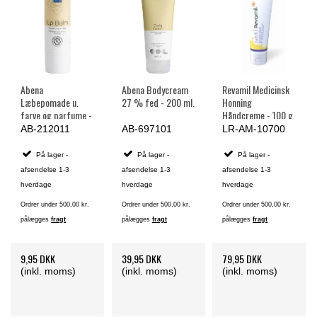
Abena
Abena Bodycream
Revamil Medicinsk
Læbepomade u.
27 % fed - 200 ml.
Honning
farve og parfume -
Håndcreme - 100 g.
4,5 g.
AB-212011
AB-697101
LR-AM-10700
På lager -
På lager -
På lager -
afsendelse 1-3
afsendelse 1-3
afsendelse 1-3
hverdage
hverdage
hverdage
Ordrer under 500,00 kr.
Ordrer under 500,00 kr.
Ordrer under 500,00 kr.
pålægges
fragt
pålægges
fragt
pålægges
fragt
9,95 DKK
39,95 DKK
79,95 DKK
(inkl. moms)
(inkl. moms)
(inkl. moms)