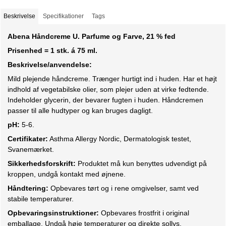
Beskrivelse
Specifikationer
Tags
Abena Håndcreme U. Parfume og Farve, 21 % fed
Prisenhed = 1 stk. á 75 ml.
Beskrivelse/anvendelse:
Mild plejende håndcreme. Trænger hurtigt ind i huden. Har et højt
indhold af vegetabilske olier, som plejer uden at virke fedtende.
Indeholder glycerin, der bevarer fugten i huden. Håndcremen
passer til alle hudtyper og kan bruges dagligt.
pH:
5-6.
Certifikater:
Asthma Allergy Nordic, Dermatologisk testet,
Svanemærket.
Sikkerhedsforskrift:
Produktet må kun benyttes udvendigt på
kroppen, undgå kontakt med øjnene.
Håndtering:
Opbevares tørt og i rene omgivelser, samt ved
stabile temperaturer.
Opbevaringsinstruktioner:
Opbevares frostfrit i original
emballage. Undgå høje temperaturer og direkte sollys.