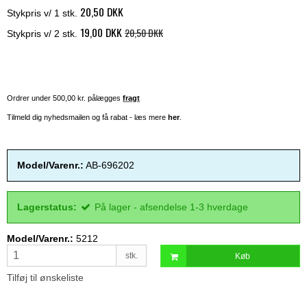
20,50 DKK
Stykpris v/ 1 stk.
19,00 DKK
20,50 DKK
Stykpris v/ 2 stk.
Ordrer under 500,00 kr. pålægges
fragt
Tilmeld dig nyhedsmailen og få rabat - læs mere
her
.
Model/Varenr.:
AB-696202
Lagerstatus:
På lager - afsendelse 1-3 hverdage
Model/Varenr.:
5212
stk.
Køb
Tilføj til ønskeliste