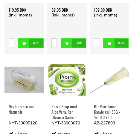
119,95 DKK
32,95 DKK
102,00 DKK
(inkl. moms)
(inkl. moms)
(inkl. moms)
Køb
Køb
Køb
Neglebørste med
Pears Soap med
BD Microlance
Naturhår
Aloe Vera, Ren
Kanyle gul, 30G x
Glycerin Sæbe -
½, 0,3 x 13 mm,
100 g.
Steril - 100 stk.
NYT-33005120
NYT-33003070
AB-227893
På lager -
På lager -
På lager -