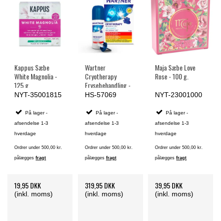
Kappus Sæbe
Wartner
Maja Sæbe Love
White Magnolia -
Cryotherapy
Rose - 100 g.
125 g.
Frysebehandling -
50 ml.
NYT-35001815
HS-57069
NYT-23001000
På lager -
På lager -
På lager -
afsendelse 1-3
afsendelse 1-3
afsendelse 1-3
hverdage
hverdage
hverdage
Ordrer under 500,00 kr.
Ordrer under 500,00 kr.
Ordrer under 500,00 kr.
pålægges
fragt
pålægges
fragt
pålægges
fragt
19,95 DKK
319,95 DKK
39,95 DKK
(inkl. moms)
(inkl. moms)
(inkl. moms)