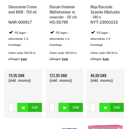
Glucosamin Creme
Biosym Omnimin
Maja Klassiske
med MSM - 150 ml.
Multivitaminer m.
Spanske Håndsæbe
mineraler - 60 stk.
- 140 g.
NAR-000917
HS-55799
NYT-23001015
På lager -
På lager -
På lager -
afsendelse 1-3
afsendelse 1-3
afsendelse 1-3
hverdage
hverdage
hverdage
Ordrer under 500,00 kr.
Ordrer under 500,00 kr.
Ordrer under 500,00 kr.
pålægges
fragt
pålægges
fragt
pålægges
fragt
79,95 DKK
123,95 DKK
46,00 DKK
(inkl. moms)
(inkl. moms)
(inkl. moms)
Køb
Køb
Køb