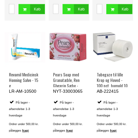
Køb
Køb
Køb
Revamil Medicinsk
Pears Soap med
Tubegaze til lille
Honning Salve - 15
Granatæble, Ren
Krop og Hoved -
g.
Glycerin Sæbe -
100 pct. bomuld 10
100 g.
cm x 20 m
LR-AM-10500
NYT-33003065
AB-222415
På lager -
På lager -
På lager -
afsendelse 1-3
afsendelse 1-3
afsendelse 1-3
hverdage
hverdage
hverdage
Ordrer under 500,00 kr.
Ordrer under 500,00 kr.
Ordrer under 500,00 kr.
pålægges
fragt
pålægges
fragt
pålægges
fragt