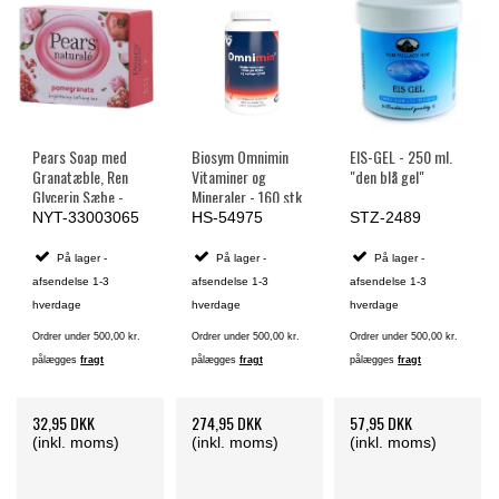
Pears Soap med
Biosym Omnimin
EIS-GEL - 250 ml.
Granatæble, Ren
Vitaminer og
"den blå gel"
Glycerin Sæbe -
Mineraler - 160 stk.
100 g.
NYT-33003065
HS-54975
STZ-2489
På lager -
På lager -
På lager -
afsendelse 1-3
afsendelse 1-3
afsendelse 1-3
hverdage
hverdage
hverdage
Ordrer under 500,00 kr.
Ordrer under 500,00 kr.
Ordrer under 500,00 kr.
pålægges
fragt
pålægges
fragt
pålægges
fragt
32,95 DKK
274,95 DKK
57,95 DKK
(inkl. moms)
(inkl. moms)
(inkl. moms)