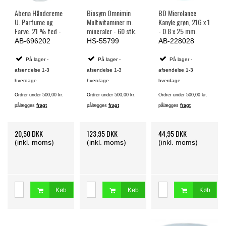
Abena Håndcreme
Biosym Omnimin
BD Microlance
U. Parfume og
Multivitaminer m.
Kanyle grøn, 21G x 1
Farve, 21 % fed -
mineraler - 60 stk.
- 0,8 x 25 mm,
75 ml.
Steril - 100 stk.
AB-696202
HS-55799
AB-228028
På lager -
På lager -
På lager -
afsendelse 1-3
afsendelse 1-3
afsendelse 1-3
hverdage
hverdage
hverdage
Ordrer under 500,00 kr.
Ordrer under 500,00 kr.
Ordrer under 500,00 kr.
pålægges
fragt
pålægges
fragt
pålægges
fragt
20,50 DKK
123,95 DKK
44,95 DKK
(inkl. moms)
(inkl. moms)
(inkl. moms)
Køb
Køb
Køb