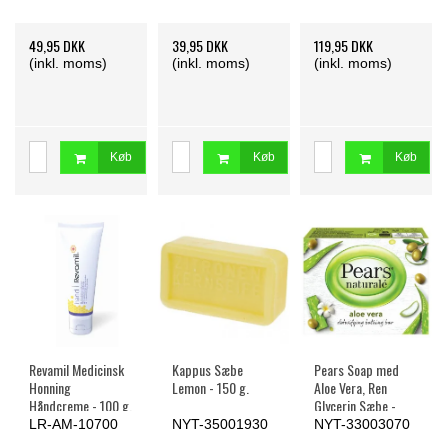
49,95 DKK
39,95 DKK
119,95 DKK
(inkl. moms)
(inkl. moms)
(inkl. moms)
Køb
Køb
Køb
Revamil Medicinsk
Kappus Sæbe
Pears Soap med
Honning
Lemon - 150 g.
Aloe Vera, Ren
Håndcreme - 100 g.
Glycerin Sæbe -
100 g.
LR-AM-10700
NYT-35001930
NYT-33003070