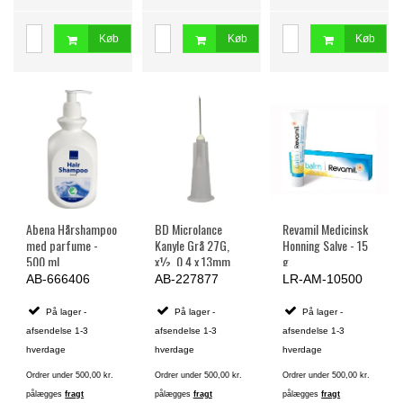
Køb
Køb
Køb
Abena Hårshampoo
BD Microlance
Revamil Medicinsk
med parfume -
Kanyle Grå 27G,
Honning Salve - 15
500 ml.
x½, 0,4 x 13mm,
g.
Steril - 100 stk.
AB-666406
AB-227877
LR-AM-10500
På lager -
På lager -
På lager -
afsendelse 1-3
afsendelse 1-3
afsendelse 1-3
hverdage
hverdage
hverdage
Ordrer under 500,00 kr.
Ordrer under 500,00 kr.
Ordrer under 500,00 kr.
pålægges
fragt
pålægges
fragt
pålægges
fragt