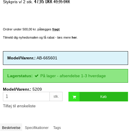
47,95 DKK
49,95 DKK
Stykpris v/ 2 stk.
Ordrer under 500,00 kr. pålægges
fragt
Tilmeld dig nyhedsmailen og få rabat - læs mere
her
.
Model/Varenr.:
AB-665601
Lagerstatus:
På lager - afsendelse 1-3 hverdage
Model/Varenr.:
5209
stk.
Køb
Tilføj til ønskeliste
Beskrivelse
Specifikationer
Tags