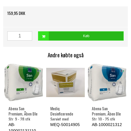
159,95 DKK
Køb
Andre købte også
Abena San
Mediq
Abena San
Premium, Åben Ble
Desinficerende
Premium, Åben Ble
Str. 9 - 28 stk.
Serviet med
Str. 10 - 25 stk.
Ethanol og
AB-
MEQ-50014905
AB-1000021312
klorhexidin, 14 cm.
100002131110