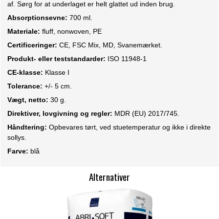
af. Sørg for at underlaget er helt glattet ud inden brug.
Absorptionsevne:
700 ml.
Materiale:
fluff, nonwoven, PE
Certificeringer:
CE, FSC Mix, MD, Svanemærket.
Produkt- eller teststandarder:
ISO 11948-1
CE-klasse:
Klasse I
Tolerance:
+/- 5 cm.
Vægt, netto:
30 g.
Direktiver, lovgivning og regler:
MDR (EU) 2017/745.
Håndtering:
Opbevares tørt, ved stuetemperatur og ikke i direkte
sollys.
Farve:
blå
Alternativer