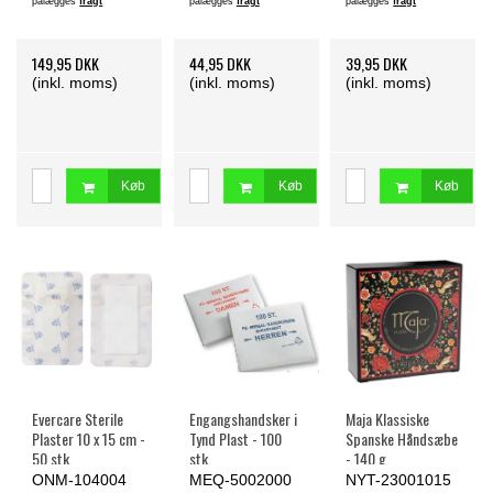
pålægges
fragt
pålægges
fragt
pålægges
fragt
149,95 DKK
44,95 DKK
39,95 DKK
(inkl. moms)
(inkl. moms)
(inkl. moms)
Køb
Køb
Køb
Evercare Sterile
Engangshandsker i
Maja Klassiske
Plaster 10 x 15 cm -
Tynd Plast - 100
Spanske Håndsæbe
50 stk.
stk.
- 140 g.
ONM-104004
MEQ-5002000
NYT-23001015