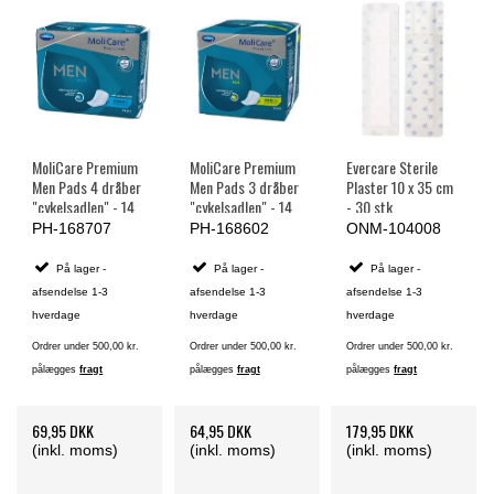
MoliCare Premium
MoliCare Premium
Evercare Sterile
Men Pads 4 dråber
Men Pads 3 dråber
Plaster 10 x 35 cm
"cykelsadlen" - 14
"cykelsadlen" - 14
- 30 stk.
stk.
stk.
PH-168707
PH-168602
ONM-104008
På lager -
På lager -
På lager -
afsendelse 1-3
afsendelse 1-3
afsendelse 1-3
hverdage
hverdage
hverdage
Ordrer under 500,00 kr.
Ordrer under 500,00 kr.
Ordrer under 500,00 kr.
pålægges
fragt
pålægges
fragt
pålægges
fragt
69,95 DKK
64,95 DKK
179,95 DKK
(inkl. moms)
(inkl. moms)
(inkl. moms)