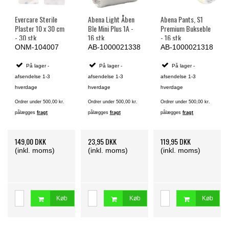
Evercare Sterile
Abena Light Åben
Abena Pants, S1
Plaster 10 x 30 cm
Ble Mini Plus 1A -
Premium Bukseble
- 30 stk.
16 stk.
- 16 stk.
ONM-104007
AB-1000021338
AB-1000021318
På lager -
På lager -
På lager -
afsendelse 1-3
afsendelse 1-3
afsendelse 1-3
hverdage
hverdage
hverdage
Ordrer under 500,00 kr.
Ordrer under 500,00 kr.
Ordrer under 500,00 kr.
pålægges
fragt
pålægges
fragt
pålægges
fragt
149,00 DKK
23,95 DKK
119,95 DKK
(inkl. moms)
(inkl. moms)
(inkl. moms)
Køb
Køb
Køb