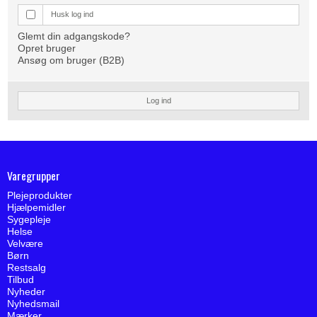
Husk log ind
Glemt din adgangskode?
Opret bruger
Ansøg om bruger (B2B)
Log ind
Varegrupper
Plejeprodukter
Hjælpemidler
Sygepleje
Helse
Velvære
Børn
Restsalg
Tilbud
Nyheder
Nyhedsmail
Mærker