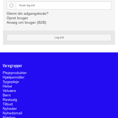
Husk log ind
Glemt din adgangskode?
Opret bruger
Ansøg om bruger (B2B)
Log ind
Varegrupper
Plejeprodukter
Hjælpemidler
Sygepleje
Helse
Velvære
Børn
Restsalg
Tilbud
Nyheder
Nyhedsmail
Mærker