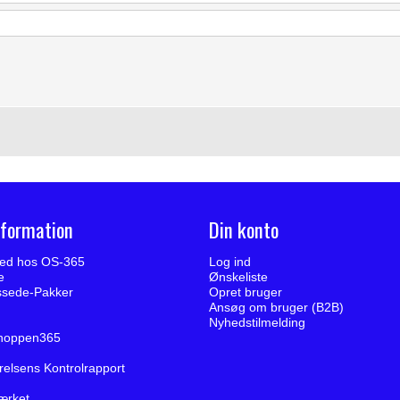
nformation
Din konto
ed hos OS-365
Log ind
e
Ønskeliste
ssede-Pakker
Opret bruger
Ansøg om bruger (B2B)
Nyhedstilmelding
hoppen365
elsens Kontrolrapport
ærket