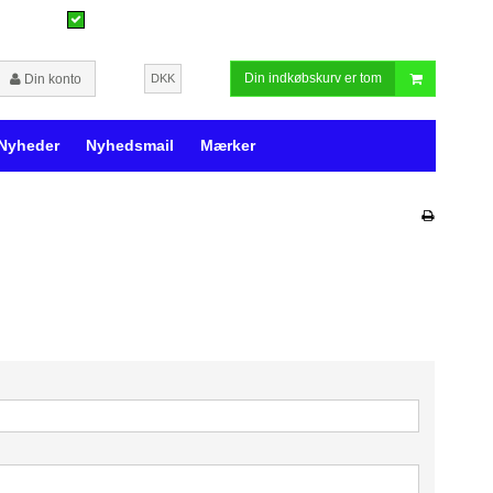
Din indkøbskurv er tom
Din konto
DKK
Nyheder
Nyhedsmail
Mærker