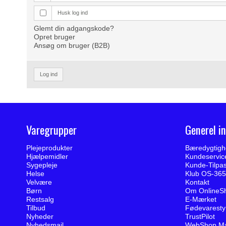
Husk log ind
Glemt din adgangskode?
Opret bruger
Ansøg om bruger (B2B)
Log ind
Varegrupper
Generel i
Plejeprodukter
Bæredygtigh
Hjælpemidler
Kundeservic
Sygepleje
Kunde-Tilpa
Helse
Klub OS-365
Velvære
Kontakt
Børn
Om OnlineS
Restsalg
E-Mærket
Tilbud
Fødevarestyr
Nyheder
TrustPilot
Nyhedsmail
WebShop M