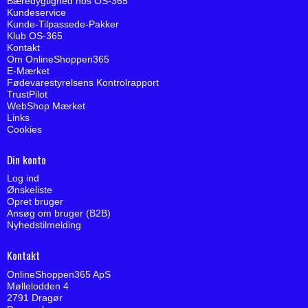
Bæredygtighed hos OS-365
Kundeservice
Kunde-Tilpassede-Pakker
Klub OS-365
Kontakt
Om OnlineShoppen365
E-Mærket
Fødevarestyrelsens Kontrolrapport
TrustPilot
WebShop Mærket
Links
Cookies
Din konto
Log ind
Ønskeliste
Opret bruger
Ansøg om bruger (B2B)
Nyhedstilmelding
Kontakt
OnlineShoppen365 ApS
Møllelodden 4
2791 Dragør