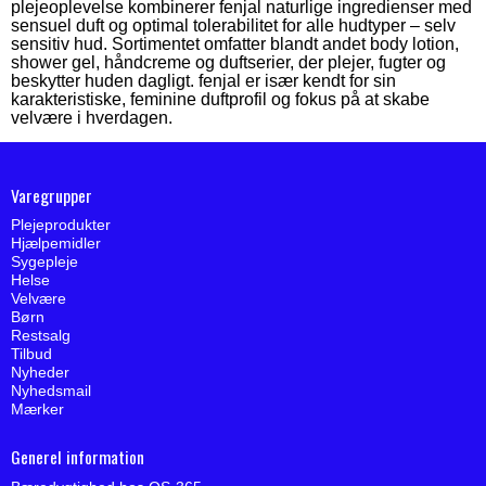
plejeoplevelse kombinerer fenjal naturlige ingredienser med
sensuel duft og optimal tolerabilitet for alle hudtyper – selv
sensitiv hud. Sortimentet omfatter blandt andet body lotion,
shower gel, håndcreme og duftserier, der plejer, fugter og
beskytter huden dagligt. fenjal er især kendt for sin
karakteristiske, feminine duftprofil og fokus på at skabe
velvære i hverdagen.
Varegrupper
Plejeprodukter
Hjælpemidler
Sygepleje
Helse
Velvære
Børn
Restsalg
Tilbud
Nyheder
Nyhedsmail
Mærker
Generel information