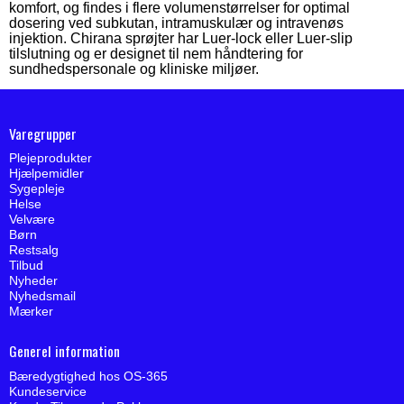
komfort, og findes i flere volumenstørrelser for optimal
dosering ved subkutan, intramuskulær og intravenøs
injektion. Chirana sprøjter har Luer-lock eller Luer-slip
tilslutning og er designet til nem håndtering for
sundhedspersonale og kliniske miljøer.
Varegrupper
Plejeprodukter
Hjælpemidler
Sygepleje
Helse
Velvære
Børn
Restsalg
Tilbud
Nyheder
Nyhedsmail
Mærker
Generel information
Bæredygtighed hos OS-365
Kundeservice