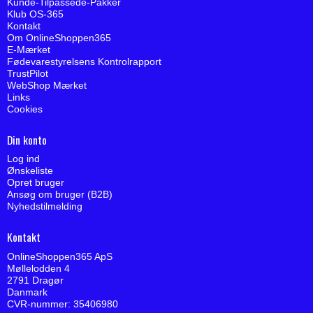
Kunde-Tilpassede-Pakker
Klub OS-365
Kontakt
Om OnlineShoppen365
E-Mærket
Fødevarestyrelsens Kontrolrapport
TrustPilot
WebShop Mærket
Links
Cookies
Din konto
Log ind
Ønskeliste
Opret bruger
Ansøg om bruger (B2B)
Nyhedstilmelding
Kontakt
OnlineShoppen365 ApS
Møllelodden 4
2791 Dragør
Danmark
CVR-nummer: 35406980