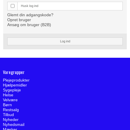
Husk log ind
Glemt din adgangskode?
Opret bruger
Ansøg om bruger (B2B)
Log ind
Varegrupper
Plejeprodukter
Hjælpemidler
Sygepleje
Helse
Velvære
Børn
Restsalg
Tilbud
Nyheder
Nyhedsmail
Mærker