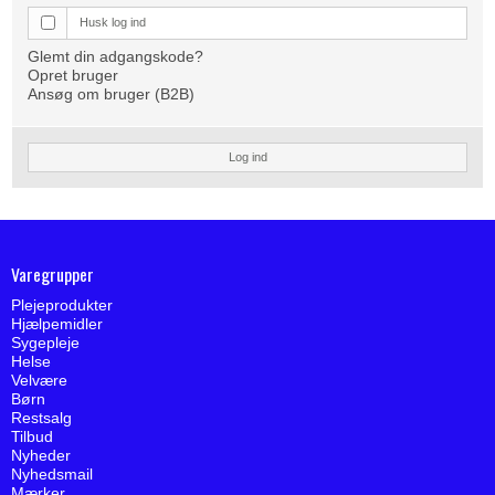
Husk log ind
Glemt din adgangskode?
Opret bruger
Ansøg om bruger (B2B)
Log ind
Varegrupper
Plejeprodukter
Hjælpemidler
Sygepleje
Helse
Velvære
Børn
Restsalg
Tilbud
Nyheder
Nyhedsmail
Mærker